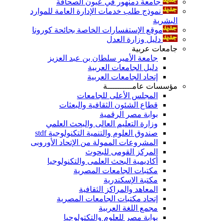
جامعة دمنهور في عيون الصحافة
نموذج طلب خدمات الإدارة العامة للموارد
البشرية
موقع الإستفسارات الخاصة بجائحة كورونا
دليل وزارة العدل
جامعات عربية
جامعة الأمير سلطان بن عبد العزيز
دليل الجامعات العربية
إتحاد الجامعات العربية
مؤسسات عامــــــــــة
المجلس الأعلى للجامعات
قطاع الشئون الثقافية والبعثات
بوابة مصر الرقمية
وزارة التعليم العالى والبحث العلمي
صندوق العلوم والتنمية التكنولوجية stdf
المشروعات الممولة من الإتحاد الأوروبى
المركز القومى للبحوث
أكاديمية البحث العلمى والتكنولوجيا
مكتبات الجامعات المصرية
مكتبة الإسكندرية
المعاهد والمراكز الثقافية
إتحاد مكتبات الجامعات المصرية
مجمع اللغة العربية
بوابة مصر للعلوم والتكتولوجيا