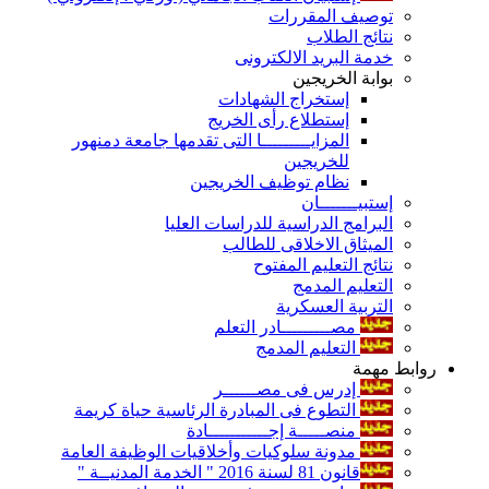
توصيف المقررات
نتائج الطلاب
خدمة البريد الالكترونى
بوابة الخريجين
إستخراج الشهادات
إستطلاع رأى الخريج
المزايـــــــــا التى تقدمها جامعة دمنهور
للخريجين
نظام توظيف الخريجين
إستبيـــــــان
البرامج الدراسية للدراسات العليا
الميثاق الاخلاقى للطالب
نتائج التعليم المفتوح
التعليم المدمج
التربية العسكرية
مصـــــــــادر التعلم
التعليم المدمج
روابط مهمة
إدرس فى مصــــــر
التطوع فى المبادرة الرئاسية حياة كريمة
منصـــــة إجـــــــــــادة
مدونة سلوكيات وأخلاقيات الوظيفة العامة
قانون 81 لسنة 2016 " الخدمة المدنيــة "