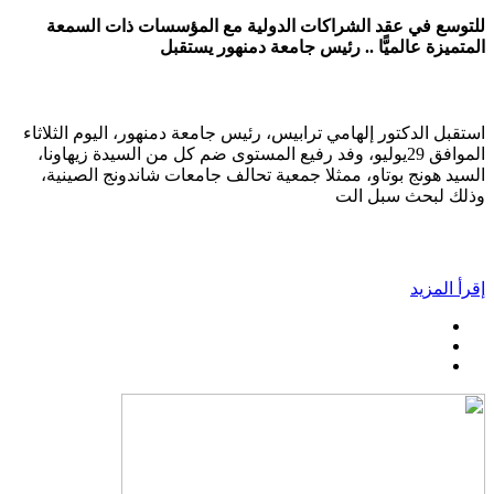
للتوسع في عقد الشراكات الدولية مع المؤسسات ذات السمعة
المتميزة عالميًّا .. رئيس جامعة دمنهور يستقبل
استقبل الدكتور إلهامي ترابيس، رئيس جامعة دمنهور، اليوم الثلاثاء
الموافق 29يوليو، وفد رفيع المستوى ضم كل من السيدة زيهاونا،
السيد هونج بوتاو، ممثلا جمعية تحالف جامعات شاندونج الصينية،
وذلك لبحث سبل الت
إقرأ المزيد