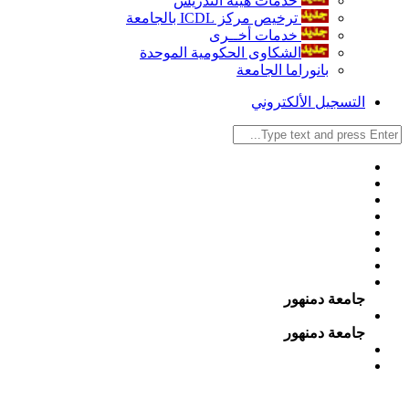
خدمات هيئة التدريس
ترخيص مركز ICDL بالجامعة
خدمات أخــرى
الشكاوى الحكومية الموحدة
بانوراما الجامعة
التسجيل الألكتروني
جامعة دمنهور
جامعة دمنهور