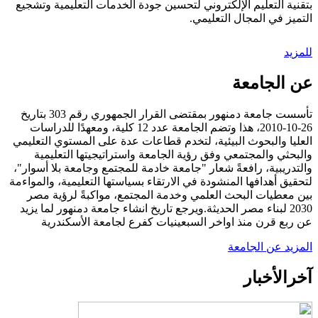
بتقنية التعليم الإلكتروني لتحسين جودة الخدمات التعليمية وتشجيع
التميز في المجال التعليمي.
للمزيد
عن الجامعة
تأسست جامعة دمنهور بمقتضى القرار الجمهوري رقم 303 بتاريخ
26-10-2010، هذا وتضم الجامعة عدد 12 كلية، ومعهدًا للدراسات
العليا والبحوث البيئية، لتخدم قطاعات عدة على المستوي التعليمي
والبحثي والمجتمعي وفق رؤية الجامعة واستراتيجيتها التعليمية
والتدريبية، رافعةً شعار "جامعة خادمة للمجتمع وجامعة بلا أسوار"،
لتحقيق أهدافها المنشودة في الارتقاء بسياستها التعليمية، والمواءمة
بين معطيات البحث العلمي وخدمة المجتمع، مواكبةً لرؤية مصر
2030 لبناء مصر الحديثة.ويرجع تاريخ انشاء جامعة دمنهور لما يزيد
عن ربع قرن منذ اواخر السبعينيات كفرع لجامعة الأسكندرية
المزيد عن الجامعة
آخر
الأخبار