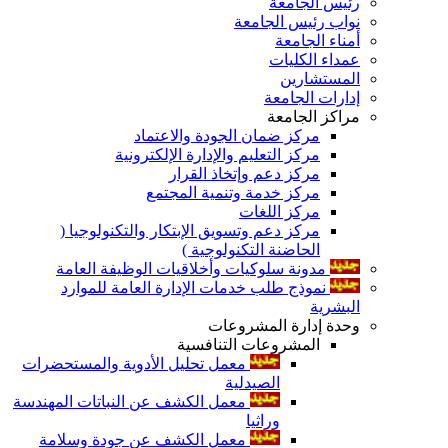
رئيس الجامعة
نواب رئيس الجامعة
أمناء الجامعة
عمداء الكليات
المستشارين
إدارات الجامعة
مراكز الجامعة
مركز ضمان الجودة والاعتماد
مركز التعليم والإدارة الإلكترونية
مركز دعم وإتخاذ القرار
مركز خدمة وتنمية المجتمع
مركز اللغات
مركز دعم وتسويق الإبتكار والتكنولوجيا (
الحاضنة التكنولوجية )
مدونة سلوكيات وأخلاقيات الوظيفة العامة
نموذج طلب خدمات الإدارة العامة للموارد
البشرية
وحدة إدارة المشروعات
المشروعات التنافسية
معمل تحليل الأدوية والمستحضرات
الصيدلية
معمل الكشف عن النباتات المهندسة
وراثيا
معمل الكشف عن جودة وسلامة