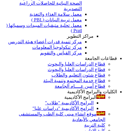
الصحة النباتية للحاصلات الزراعية
التصديرية
معمل سلامة الغذاء والتغذية
معمل تربية النباتات (PBL )
معمل تحلية متبقيات المبيدات وسمياتها (
Pratl )
مراكز التطوير
مركز تنمية قدرات أعضاء هيئة التدريس
مركز تنكولوجيا المعلومات
مركز القياس والتقويم
قطاعات الجامعة
قطاع الدراسات العليا والبحوث
قطاع الدراسات العليا والبحوث
قطاع شئون التعليم والطلاب
قطاع خدمة المجتمع وتنمية البيئة
قطاع أمين عــــام الجامعة
الكليات والبرامج الأكاديمية
البرامج الأكاديمية
البرامج الأكاديمية "طلاب"
البرامج الأكاديمية "دراسات عليا"
موقع إنشاء مبنى كلية الطب والمستشفى
الجامعي بالأبعادية
كلية التربية
كلية الاداب