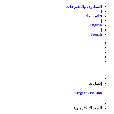
الشكاوى والمقترحات
|
نتائج الطلاب
|
English
|
French
إتصل بنا!
3368069-(045)(002)
البريد الإلكتروني!