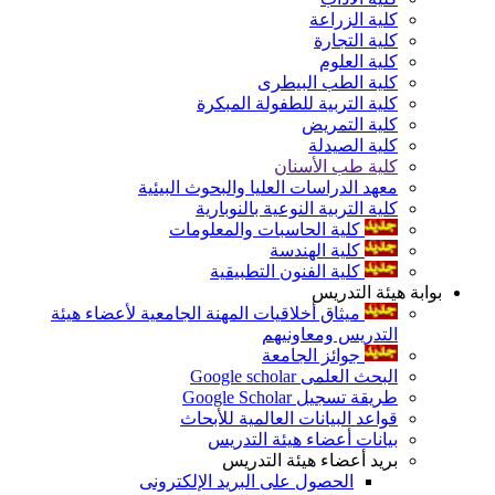
كلية الزراعة
كلية التجارة
كلية العلوم
كلية الطب البيطرى
كلية التربية للطفولة المبكرة
كلية التمريض
كلية الصيدلة
كلية طب الأسنان
معهد الدراسات العليا والبحوث البيئية
كلية التربية النوعية بالنوبارية
كلية الحاسبات والمعلومات
كلية الهندسة
كلية الفنون التطبيقية
بوابة هيئة التدريس
ميثاق أخلاقيات المهنة الجامعية لأعضاء هيئة
التدريس ومعاونيهم
جوائز الجامعة
البحث العلمى Google scholar
طريقة تسجيل Google Scholar
قواعد البيانات العالمية للأبحاث
بيانات أعضاء هيئة التدريس
بريد أعضاء هيئة التدريس
الحصول على البريد الإلكترونى