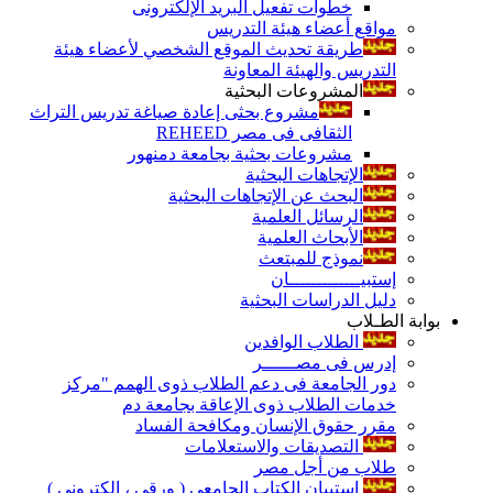
خطوات تفعيل البريد الإلكترونى
مواقع أعضاء هيئة التدريس
طريقة تحديث الموقع الشخصي لأعضاء هيئة
التدريس والهيئة المعاونة
المشروعات البحثية
مشروع بحثى إعادة صياغة تدريس التراث
الثقافى فى مصر REHEED
مشروعات بحثية بجامعة دمنهور
الإتجاهات البحثية
البحث عن الإتجاهات البحثية
الرسائل العلمية
الأبحاث العلمية
نموذج للمبتعث
إستبيـــــــــــــان
دليل الدراسات البحثية
بوابة الطـلاب
الطلاب الوافدين
إدرس فى مصــــــر
دور الجامعة فى دعم الطلاب ذوى الهمم "مركز
خدمات الطلاب ذوى الإعاقة بجامعة دم
مقرر حقوق الإنسان ومكافحة الفساد
التصديقات والاستعلامات
طلاب من أجل مصر
إستبيان الكتاب الجامعي ( ورقي ، إلكتروني )