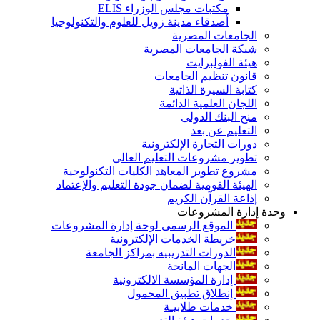
مكتبات مجلس الوزراء ELIS
أصدقاء مدينة زويل للعلوم والتكنولوجيا
الجامعات المصرية
شبكة الجامعات المصرية
هيئة الفولبرايت
قانون تنظيم الجامعات
كتابة السيرة الذاتية
اللجان العلمية الدائمة
منح البنك الدولى
التعليم عن بعد
دورات التجارة الإلكترونية
تطوير مشروعات التعليم العالى
مشروع تطوير المعاهد الكليات التكنولوجية
الهيئة القومية لضمان جودة التعليم والإعتماد
إذاعة القرآن الكريم
وحدة إدارة المشروعات
الموقع الرسمى لوحة إدارة المشروعات
خريطة الخدمات الإلكترونية
الدورات التدريبيه بمراكز الجامعة
الجهات المانحة
إدارة المؤسسة الالكترونية
إنطلاق تطبيق المحمول
خدمات طلابيـة