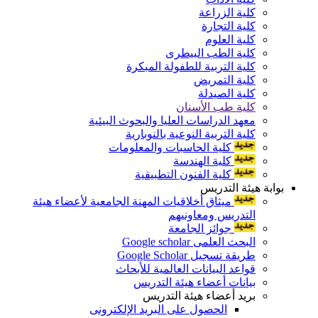
كلية الزراعة
كلية التجارة
كلية العلوم
كلية الطب البيطرى
كلية التربية للطفولة المبكرة
كلية التمريض
كلية الصيدلة
كلية طب الأسنان
معهد الدراسات العليا والبحوث البيئية
كلية التربية النوعية بالنوبارية
كلية الحاسبات والمعلومات
كلية الهندسة
كلية الفنون التطبيقية
بوابة هيئة التدريس
ميثاق أخلاقيات المهنة الجامعية لأعضاء هيئة
التدريس ومعاونيهم
جوائز الجامعة
البحث العلمى Google scholar
طريقة تسجيل Google Scholar
قواعد البيانات العالمية للأبحاث
بيانات أعضاء هيئة التدريس
بريد أعضاء هيئة التدريس
الحصول على البريد الإلكترونى