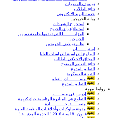
توصيف المقررات
نتائج الطلاب
خدمة البريد الالكترونى
بوابة الخريجين
إستخراج الشهادات
إستطلاع رأى الخريج
المزايـــــــــا التى تقدمها جامعة دمنهور
للخريجين
نظام توظيف الخريجين
إستبيـــــــان
البرامج الدراسية للدراسات العليا
الميثاق الاخلاقى للطالب
نتائج التعليم المفتوح
التعليم المدمج
التربية العسكرية
مصـــــــــادر التعلم
التعليم المدمج
روابط مهمة
إدرس فى مصــــــر
التطوع فى المبادرة الرئاسية حياة كريمة
منصـــــة إجـــــــــــادة
مدونة سلوكيات وأخلاقيات الوظيفة العامة
قانون 81 لسنة 2016 " الخدمة المدنيــة "