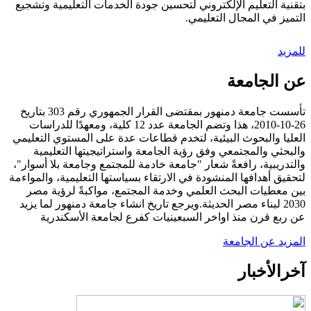
بتقنية التعليم الإلكتروني لتحسين جودة الخدمات التعليمية وتشجيع
التميز في المجال التعليمي.
للمزيد
عن الجامعة
تأسست جامعة دمنهور بمقتضى القرار الجمهوري رقم 303 بتاريخ
26-10-2010، هذا وتضم الجامعة عدد 12 كلية، ومعهدًا للدراسات
العليا والبحوث البيئية، لتخدم قطاعات عدة على المستوي التعليمي
والبحثي والمجتمعي وفق رؤية الجامعة واستراتيجيتها التعليمية
والتدريبية، رافعةً شعار "جامعة خادمة للمجتمع وجامعة بلا أسوار"،
لتحقيق أهدافها المنشودة في الارتقاء بسياستها التعليمية، والمواءمة
بين معطيات البحث العلمي وخدمة المجتمع، مواكبةً لرؤية مصر
2030 لبناء مصر الحديثة.ويرجع تاريخ انشاء جامعة دمنهور لما يزيد
عن ربع قرن منذ اواخر السبعينيات كفرع لجامعة الأسكندرية
المزيد عن الجامعة
آخر
الأخبار