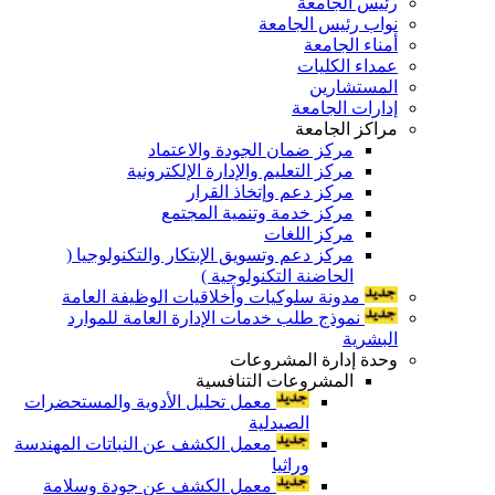
رئيس الجامعة
نواب رئيس الجامعة
أمناء الجامعة
عمداء الكليات
المستشارين
إدارات الجامعة
مراكز الجامعة
مركز ضمان الجودة والاعتماد
مركز التعليم والإدارة الإلكترونية
مركز دعم وإتخاذ القرار
مركز خدمة وتنمية المجتمع
مركز اللغات
مركز دعم وتسويق الإبتكار والتكنولوجيا (
الحاضنة التكنولوجية )
مدونة سلوكيات وأخلاقيات الوظيفة العامة
نموذج طلب خدمات الإدارة العامة للموارد
البشرية
وحدة إدارة المشروعات
المشروعات التنافسية
معمل تحليل الأدوية والمستحضرات
الصيدلية
معمل الكشف عن النباتات المهندسة
وراثيا
معمل الكشف عن جودة وسلامة