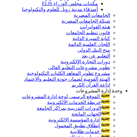
مكتبات مجلس الوزراء ELIS
أصدقاء مدينة زويل للعلوم والتكنولوجيا
الجامعات المصرية
شبكة الجامعات المصرية
هيئة الفولبرايت
قانون تنظيم الجامعات
كتابة السيرة الذاتية
اللجان العلمية الدائمة
منح البنك الدولى
التعليم عن بعد
دورات التجارة الإلكترونية
تطوير مشروعات التعليم العالى
مشروع تطوير المعاهد الكليات التكنولوجية
الهيئة القومية لضمان جودة التعليم والإعتماد
إذاعة القرآن الكريم
وحدة إدارة المشروعات
الموقع الرسمى لوحة إدارة المشروعات
خريطة الخدمات الإلكترونية
الدورات التدريبيه بمراكز الجامعة
الجهات المانحة
إدارة المؤسسة الالكترونية
إنطلاق تطبيق المحمول
خدمات طلابيـة