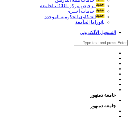
خدمات هيئة التدريس
ترخيص مركز ICDL بالجامعة
خدمات أخــرى
الشكاوى الحكومية الموحدة
بانوراما الجامعة
التسجيل الألكتروني
جامعة دمنهور
جامعة دمنهور