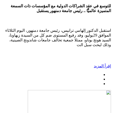
للتوسع في عقد الشراكات الدولية مع المؤسسات ذات السمعة
المتميزة عالميًّا .. رئيس جامعة دمنهور يستقبل
استقبل الدكتور إلهامي ترابيس، رئيس جامعة دمنهور، اليوم الثلاثاء
الموافق 29يوليو، وفد رفيع المستوى ضم كل من السيدة زيهاونا،
السيد هونج بوتاو، ممثلا جمعية تحالف جامعات شاندونج الصينية،
وذلك لبحث سبل الت
إقرأ المزيد