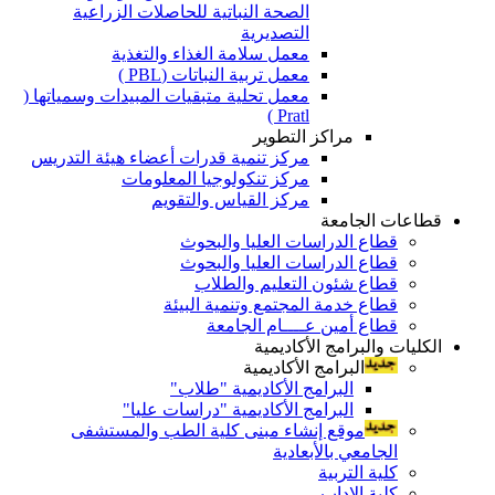
الصحة النباتية للحاصلات الزراعية
التصديرية
معمل سلامة الغذاء والتغذية
معمل تربية النباتات (PBL )
معمل تحلية متبقيات المبيدات وسمياتها (
Pratl )
مراكز التطوير
مركز تنمية قدرات أعضاء هيئة التدريس
مركز تنكولوجيا المعلومات
مركز القياس والتقويم
قطاعات الجامعة
قطاع الدراسات العليا والبحوث
قطاع الدراسات العليا والبحوث
قطاع شئون التعليم والطلاب
قطاع خدمة المجتمع وتنمية البيئة
قطاع أمين عــــام الجامعة
الكليات والبرامج الأكاديمية
البرامج الأكاديمية
البرامج الأكاديمية "طلاب"
البرامج الأكاديمية "دراسات عليا"
موقع إنشاء مبنى كلية الطب والمستشفى
الجامعي بالأبعادية
كلية التربية
كلية الاداب