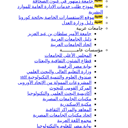
جامعة دمنهور في عيون الصحافة
نموذج طلب خدمات الإدارة العامة للموارد
البشرية
موقع الإستفسارات الخاصة بجائحة كورونا
دليل وزارة العدل
جامعات عربية
جامعة الأمير سلطان بن عبد العزيز
دليل الجامعات العربية
إتحاد الجامعات العربية
مؤسسات عامــــــــــة
المجلس الأعلى للجامعات
قطاع الشئون الثقافية والبعثات
بوابة مصر الرقمية
وزارة التعليم العالى والبحث العلمي
صندوق العلوم والتنمية التكنولوجية stdf
المشروعات الممولة من الإتحاد الأوروبى
المركز القومى للبحوث
أكاديمية البحث العلمى والتكنولوجيا
مكتبات الجامعات المصرية
مكتبة الإسكندرية
المعاهد والمراكز الثقافية
إتحاد مكتبات الجامعات المصرية
مجمع اللغة العربية
بوابة مصر للعلوم والتكتولوجيا