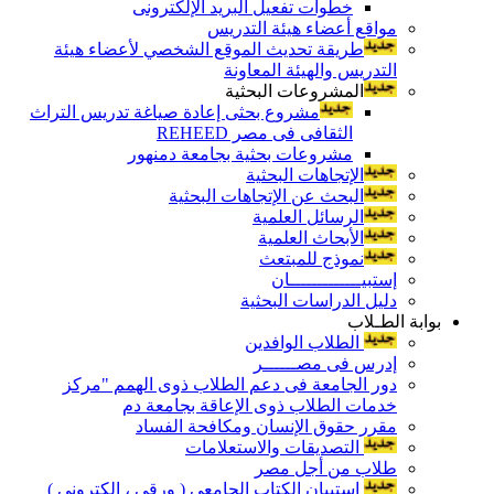
خطوات تفعيل البريد الإلكترونى
مواقع أعضاء هيئة التدريس
طريقة تحديث الموقع الشخصي لأعضاء هيئة
التدريس والهيئة المعاونة
المشروعات البحثية
مشروع بحثى إعادة صياغة تدريس التراث
الثقافى فى مصر REHEED
مشروعات بحثية بجامعة دمنهور
الإتجاهات البحثية
البحث عن الإتجاهات البحثية
الرسائل العلمية
الأبحاث العلمية
نموذج للمبتعث
إستبيـــــــــــــان
دليل الدراسات البحثية
بوابة الطـلاب
الطلاب الوافدين
إدرس فى مصــــــر
دور الجامعة فى دعم الطلاب ذوى الهمم "مركز
خدمات الطلاب ذوى الإعاقة بجامعة دم
مقرر حقوق الإنسان ومكافحة الفساد
التصديقات والاستعلامات
طلاب من أجل مصر
إستبيان الكتاب الجامعي ( ورقي ، إلكتروني )