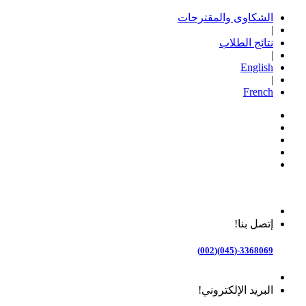
الشكاوى والمقترحات
|
نتائج الطلاب
|
English
|
French
إتصل بنا!
3368069-(045)(002)
البريد الإلكتروني!