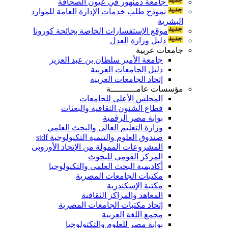
جامعة دمنهور في عيون الصحافة
نموذج طلب خدمات الإدارة العامة للموارد
البشرية
موقع الإستفسارات الخاصة بجائحة كورونا
دليل وزارة العدل
جامعات عربية
جامعة الأمير سلطان بن عبد العزيز
دليل الجامعات العربية
إتحاد الجامعات العربية
مؤسسات عامــــــــــة
المجلس الأعلى للجامعات
قطاع الشئون الثقافية والبعثات
بوابة مصر الرقمية
وزارة التعليم العالى والبحث العلمي
صندوق العلوم والتنمية التكنولوجية stdf
المشروعات الممولة من الإتحاد الأوروبى
المركز القومى للبحوث
أكاديمية البحث العلمى والتكنولوجيا
مكتبات الجامعات المصرية
مكتبة الإسكندرية
المعاهد والمراكز الثقافية
إتحاد مكتبات الجامعات المصرية
مجمع اللغة العربية
بوابة مصر للعلوم والتكتولوجيا