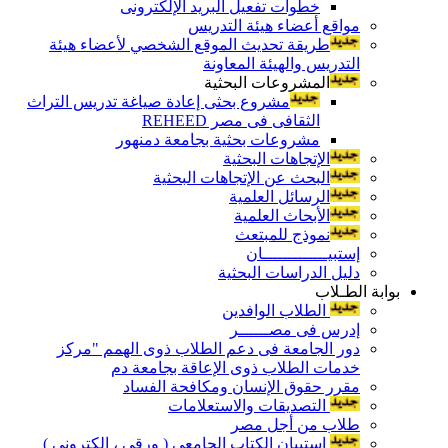
خطوات تفعيل البريد الإلكترونى
مواقع أعضاء هيئة التدريس
طريقة تحديث الموقع الشخصي لأعضاء هيئة
التدريس والهيئة المعاونة
المشروعات البحثية
مشروع بحثى إعادة صياغة تدريس التراث
الثقافى فى مصر REHEED
مشروعات بحثية بجامعة دمنهور
الإتجاهات البحثية
البحث عن الإتجاهات البحثية
الرسائل العلمية
الأبحاث العلمية
نموذج للمبتعث
إستبيـــــــــــــان
دليل الدراسات البحثية
بوابة الطـلاب
الطلاب الوافدين
إدرس فى مصــــــر
دور الجامعة فى دعم الطلاب ذوى الهمم "مركز
خدمات الطلاب ذوى الإعاقة بجامعة دم
مقرر حقوق الإنسان ومكافحة الفساد
التصديقات والاستعلامات
طلاب من أجل مصر
إستبيان الكتاب الجامعي ( ورقي ، إلكتروني )