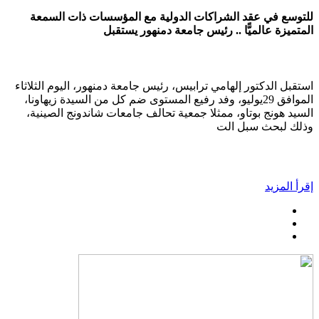
للتوسع في عقد الشراكات الدولية مع المؤسسات ذات السمعة
المتميزة عالميًّا .. رئيس جامعة دمنهور يستقبل
استقبل الدكتور إلهامي ترابيس، رئيس جامعة دمنهور، اليوم الثلاثاء
الموافق 29يوليو، وفد رفيع المستوى ضم كل من السيدة زيهاونا،
السيد هونج بوتاو، ممثلا جمعية تحالف جامعات شاندونج الصينية،
وذلك لبحث سبل الت
إقرأ المزيد