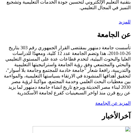
بتقنية التعليم الإلكتروني لتحسين جودة الخدمات التعليمية وتشجيع
التميز في المجال التعليمي.
للمزيد
عن الجامعة
تأسست جامعة دمنهور بمقتضى القرار الجمهوري رقم 303 بتاريخ
26-10-2010، هذا وتضم الجامعة عدد 12 كلية، ومعهدًا للدراسات
العليا والبحوث البيئية، لتخدم قطاعات عدة على المستوي التعليمي
والبحثي والمجتمعي وفق رؤية الجامعة واستراتيجيتها التعليمية
والتدريبية، رافعةً شعار "جامعة خادمة للمجتمع وجامعة بلا أسوار"،
لتحقيق أهدافها المنشودة في الارتقاء بسياستها التعليمية، والمواءمة
بين معطيات البحث العلمي وخدمة المجتمع، مواكبةً لرؤية مصر
2030 لبناء مصر الحديثة.ويرجع تاريخ انشاء جامعة دمنهور لما يزيد
عن ربع قرن منذ اواخر السبعينيات كفرع لجامعة الأسكندرية
المزيد عن الجامعة
آخر
الأخبار