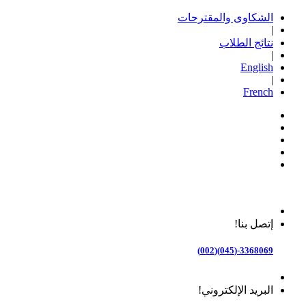
الشكاوى والمقترحات
|
نتائج الطلاب
|
English
|
French
إتصل بنا!
3368069-(045)(002)
البريد الإلكتروني!