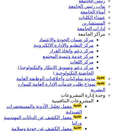
رئيس الجامعة
نواب رئيس الجامعة
أمناء الجامعة
عمداء الكليات
المستشارين
إدارات الجامعة
مراكز الجامعة
مركز ضمان الجودة والاعتماد
مركز التعليم والإدارة الإلكترونية
مركز دعم وإتخاذ القرار
مركز خدمة وتنمية المجتمع
مركز اللغات
مركز دعم وتسويق الإبتكار والتكنولوجيا (
الحاضنة التكنولوجية )
مدونة سلوكيات وأخلاقيات الوظيفة العامة
نموذج طلب خدمات الإدارة العامة للموارد
البشرية
وحدة إدارة المشروعات
المشروعات التنافسية
معمل تحليل الأدوية والمستحضرات
الصيدلية
معمل الكشف عن النباتات المهندسة
وراثيا
معمل الكشف عن جودة وسلامة