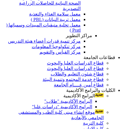
الصحة النباتية للحاصلات الزراعية
التصديرية
معمل سلامة الغذاء والتغذية
معمل تربية النباتات (PBL )
معمل تحلية متبقيات المبيدات وسمياتها (
Pratl )
مراكز التطوير
مركز تنمية قدرات أعضاء هيئة التدريس
مركز تنكولوجيا المعلومات
مركز القياس والتقويم
قطاعات الجامعة
قطاع الدراسات العليا والبحوث
قطاع الدراسات العليا والبحوث
قطاع شئون التعليم والطلاب
قطاع خدمة المجتمع وتنمية البيئة
قطاع أمين عــــام الجامعة
الكليات والبرامج الأكاديمية
البرامج الأكاديمية
البرامج الأكاديمية "طلاب"
البرامج الأكاديمية "دراسات عليا"
موقع إنشاء مبنى كلية الطب والمستشفى
الجامعي بالأبعادية
كلية التربية
كلية الاداب