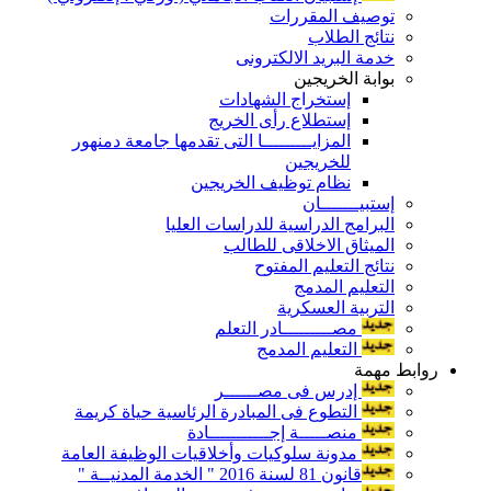
توصيف المقررات
نتائج الطلاب
خدمة البريد الالكترونى
بوابة الخريجين
إستخراج الشهادات
إستطلاع رأى الخريج
المزايـــــــــا التى تقدمها جامعة دمنهور
للخريجين
نظام توظيف الخريجين
إستبيـــــــان
البرامج الدراسية للدراسات العليا
الميثاق الاخلاقى للطالب
نتائج التعليم المفتوح
التعليم المدمج
التربية العسكرية
مصـــــــــادر التعلم
التعليم المدمج
روابط مهمة
إدرس فى مصــــــر
التطوع فى المبادرة الرئاسية حياة كريمة
منصـــــة إجـــــــــــادة
مدونة سلوكيات وأخلاقيات الوظيفة العامة
قانون 81 لسنة 2016 " الخدمة المدنيــة "