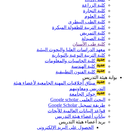
كلية الزراعة
كلية التجارة
كلية العلوم
كلية الطب البيطرى
كلية التربية للطفولة المبكرة
كلية التمريض
كلية الصيدلة
كلية طب الأسنان
معهد الدراسات العليا والبحوث البيئية
كلية التربية النوعية بالنوبارية
كلية الحاسبات والمعلومات
كلية الهندسة
كلية الفنون التطبيقية
بوابة هيئة التدريس
ميثاق أخلاقيات المهنة الجامعية لأعضاء هيئة
التدريس ومعاونيهم
جوائز الجامعة
البحث العلمى Google scholar
طريقة تسجيل Google Scholar
قواعد البيانات العالمية للأبحاث
بيانات أعضاء هيئة التدريس
بريد أعضاء هيئة التدريس
الحصول على البريد الإلكترونى