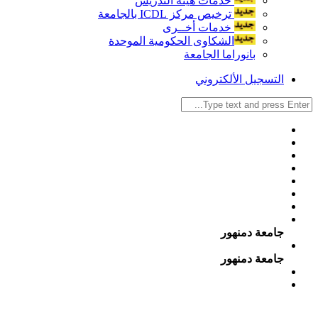
خدمات هيئة التدريس
ترخيص مركز ICDL بالجامعة
خدمات أخــرى
الشكاوى الحكومية الموحدة
بانوراما الجامعة
التسجيل الألكتروني
جامعة دمنهور
جامعة دمنهور