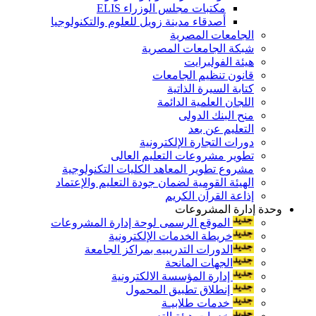
مكتبات مجلس الوزراء ELIS
أصدقاء مدينة زويل للعلوم والتكنولوجيا
الجامعات المصرية
شبكة الجامعات المصرية
هيئة الفولبرايت
قانون تنظيم الجامعات
كتابة السيرة الذاتية
اللجان العلمية الدائمة
منح البنك الدولى
التعليم عن بعد
دورات التجارة الإلكترونية
تطوير مشروعات التعليم العالى
مشروع تطوير المعاهد الكليات التكنولوجية
الهيئة القومية لضمان جودة التعليم والإعتماد
إذاعة القرآن الكريم
وحدة إدارة المشروعات
الموقع الرسمى لوحة إدارة المشروعات
خريطة الخدمات الإلكترونية
الدورات التدريبيه بمراكز الجامعة
الجهات المانحة
إدارة المؤسسة الالكترونية
إنطلاق تطبيق المحمول
خدمات طلابيـة