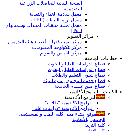
الصحة النباتية للحاصلات الزراعية
التصديرية
معمل سلامة الغذاء والتغذية
معمل تربية النباتات (PBL )
معمل تحلية متبقيات المبيدات وسمياتها (
Pratl )
مراكز التطوير
مركز تنمية قدرات أعضاء هيئة التدريس
مركز تنكولوجيا المعلومات
مركز القياس والتقويم
قطاعات الجامعة
قطاع الدراسات العليا والبحوث
قطاع الدراسات العليا والبحوث
قطاع شئون التعليم والطلاب
قطاع خدمة المجتمع وتنمية البيئة
قطاع أمين عــــام الجامعة
الكليات والبرامج الأكاديمية
البرامج الأكاديمية
البرامج الأكاديمية "طلاب"
البرامج الأكاديمية "دراسات عليا"
موقع إنشاء مبنى كلية الطب والمستشفى
الجامعي بالأبعادية
كلية التربية
كلية الاداب