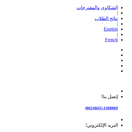
الشكاوى والمقترحات
|
نتائج الطلاب
|
English
|
French
إتصل بنا!
3368069-(045)(002)
البريد الإلكتروني!