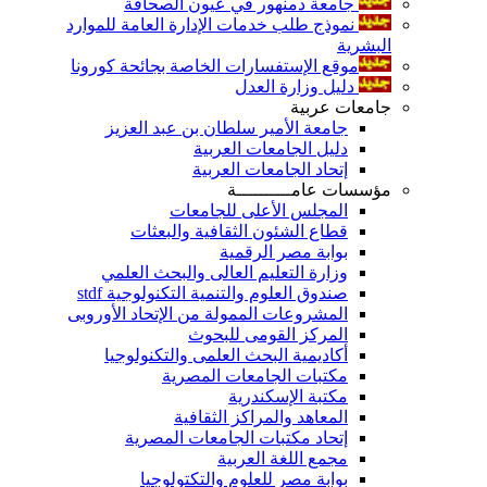
جامعة دمنهور في عيون الصحافة
نموذج طلب خدمات الإدارة العامة للموارد
البشرية
موقع الإستفسارات الخاصة بجائحة كورونا
دليل وزارة العدل
جامعات عربية
جامعة الأمير سلطان بن عبد العزيز
دليل الجامعات العربية
إتحاد الجامعات العربية
مؤسسات عامــــــــــة
المجلس الأعلى للجامعات
قطاع الشئون الثقافية والبعثات
بوابة مصر الرقمية
وزارة التعليم العالى والبحث العلمي
صندوق العلوم والتنمية التكنولوجية stdf
المشروعات الممولة من الإتحاد الأوروبى
المركز القومى للبحوث
أكاديمية البحث العلمى والتكنولوجيا
مكتبات الجامعات المصرية
مكتبة الإسكندرية
المعاهد والمراكز الثقافية
إتحاد مكتبات الجامعات المصرية
مجمع اللغة العربية
بوابة مصر للعلوم والتكتولوجيا