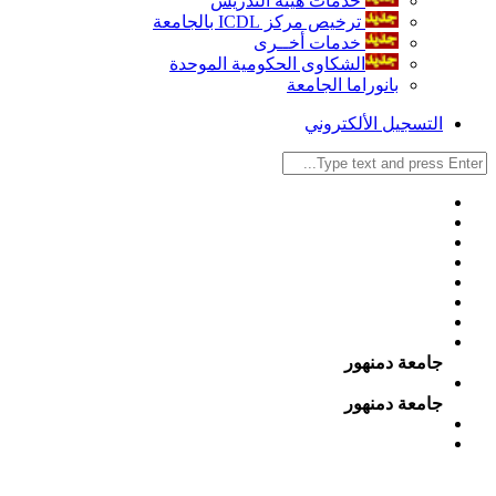
خدمات هيئة التدريس
ترخيص مركز ICDL بالجامعة
خدمات أخــرى
الشكاوى الحكومية الموحدة
بانوراما الجامعة
التسجيل الألكتروني
جامعة دمنهور
جامعة دمنهور