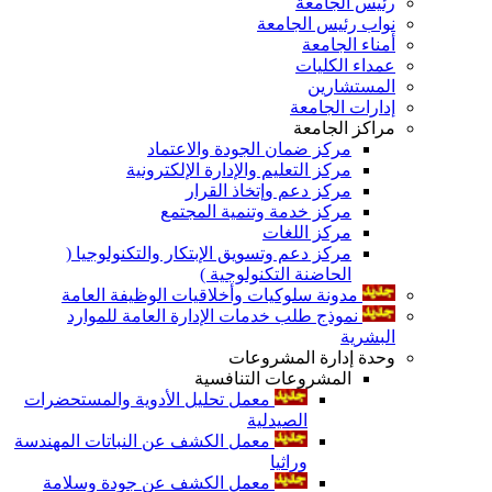
رئيس الجامعة
نواب رئيس الجامعة
أمناء الجامعة
عمداء الكليات
المستشارين
إدارات الجامعة
مراكز الجامعة
مركز ضمان الجودة والاعتماد
مركز التعليم والإدارة الإلكترونية
مركز دعم وإتخاذ القرار
مركز خدمة وتنمية المجتمع
مركز اللغات
مركز دعم وتسويق الإبتكار والتكنولوجيا (
الحاضنة التكنولوجية )
مدونة سلوكيات وأخلاقيات الوظيفة العامة
نموذج طلب خدمات الإدارة العامة للموارد
البشرية
وحدة إدارة المشروعات
المشروعات التنافسية
معمل تحليل الأدوية والمستحضرات
الصيدلية
معمل الكشف عن النباتات المهندسة
وراثيا
معمل الكشف عن جودة وسلامة