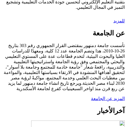
بتقنية التعليم الإلكتروني لتحسين جودة الخدمات التعليمية وتشجيع
التميز في المجال التعليمي.
للمزيد
عن الجامعة
تأسست جامعة دمنهور بمقتضى القرار الجمهوري رقم 303 بتاريخ
26-10-2010، هذا وتضم الجامعة عدد 12 كلية، ومعهدًا للدراسات
العليا والبحوث البيئية، لتخدم قطاعات عدة على المستوي التعليمي
والبحثي والمجتمعي وفق رؤية الجامعة واستراتيجيتها التعليمية
والتدريبية، رافعةً شعار "جامعة خادمة للمجتمع وجامعة بلا أسوار"،
لتحقيق أهدافها المنشودة في الارتقاء بسياستها التعليمية، والمواءمة
بين معطيات البحث العلمي وخدمة المجتمع، مواكبةً لرؤية مصر
2030 لبناء مصر الحديثة.ويرجع تاريخ انشاء جامعة دمنهور لما يزيد
عن ربع قرن منذ اواخر السبعينيات كفرع لجامعة الأسكندرية
المزيد عن الجامعة
آخر
الأخبار