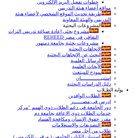
خطوات تفعيل البريد الإلكترونى
مواقع أعضاء هيئة التدريس
طريقة تحديث الموقع الشخصي لأعضاء هيئة
التدريس والهيئة المعاونة
المشروعات البحثية
مشروع بحثى إعادة صياغة تدريس التراث
الثقافى فى مصر REHEED
مشروعات بحثية بجامعة دمنهور
الإتجاهات البحثية
البحث عن الإتجاهات البحثية
الرسائل العلمية
الأبحاث العلمية
نموذج للمبتعث
إستبيـــــــــــــان
دليل الدراسات البحثية
بوابة الطـلاب
الطلاب الوافدين
إدرس فى مصــــــر
دور الجامعة فى دعم الطلاب ذوى الهمم "مركز
خدمات الطلاب ذوى الإعاقة بجامعة دم
مقرر حقوق الإنسان ومكافحة الفساد
التصديقات والاستعلامات
طلاب من أجل مصر
إستبيان الكتاب الجامعي ( ورقي ، إلكتروني )