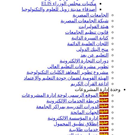
مكتبات مجلس الوزراء ELIS
أصدقاء مدينة زويل للعلوم والتكنولوجيا
الجامعات المصرية
شبكة الجامعات المصرية
هيئة الفولبرايت
قانون تنظيم الجامعات
كتابة السيرة الذاتية
اللجان العلمية الدائمة
منح البنك الدولى
التعليم عن بعد
دورات التجارة الإلكترونية
تطوير مشروعات التعليم العالى
مشروع تطوير المعاهد الكليات التكنولوجية
الهيئة القومية لضمان جودة التعليم والإعتماد
إذاعة القرآن الكريم
وحدة إدارة المشروعات
الموقع الرسمى لوحة إدارة المشروعات
خريطة الخدمات الإلكترونية
الدورات التدريبيه بمراكز الجامعة
الجهات المانحة
إدارة المؤسسة الالكترونية
إنطلاق تطبيق المحمول
خدمات طلابيـة