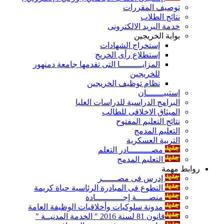
توصيف المقررات
نتائج الطلاب
خدمة البريد الالكترونى
بوابة الخريجين
إستخراج الشهادات
إستطلاع رأى الخريج
المزايـــــــــا التى تقدمها جامعة دمنهور
للخريجين
نظام توظيف الخريجين
إستبيـــــــان
البرامج الدراسية للدراسات العليا
الميثاق الاخلاقى للطالب
نتائج التعليم المفتوح
التعليم المدمج
التربية العسكرية
مصـــــــــادر التعلم
التعليم المدمج
روابط مهمة
إدرس فى مصــــــر
التطوع فى المبادرة الرئاسية حياة كريمة
منصـــــة إجـــــــــــادة
مدونة سلوكيات وأخلاقيات الوظيفة العامة
قانون 81 لسنة 2016 " الخدمة المدنيــة "