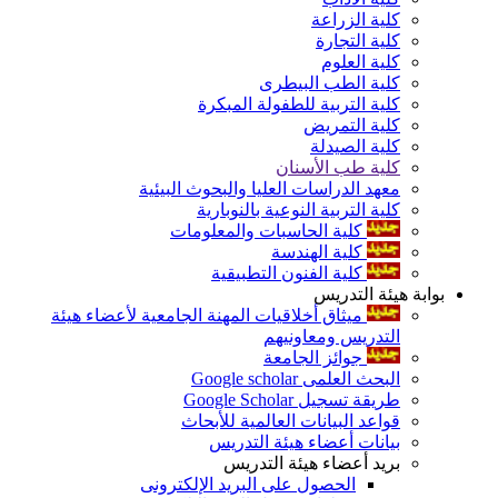
كلية الزراعة
كلية التجارة
كلية العلوم
كلية الطب البيطرى
كلية التربية للطفولة المبكرة
كلية التمريض
كلية الصيدلة
كلية طب الأسنان
معهد الدراسات العليا والبحوث البيئية
كلية التربية النوعية بالنوبارية
كلية الحاسبات والمعلومات
كلية الهندسة
كلية الفنون التطبيقية
بوابة هيئة التدريس
ميثاق أخلاقيات المهنة الجامعية لأعضاء هيئة
التدريس ومعاونيهم
جوائز الجامعة
البحث العلمى Google scholar
طريقة تسجيل Google Scholar
قواعد البيانات العالمية للأبحاث
بيانات أعضاء هيئة التدريس
بريد أعضاء هيئة التدريس
الحصول على البريد الإلكترونى