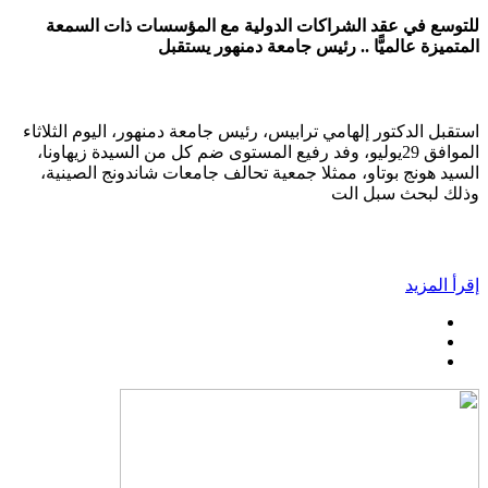
للتوسع في عقد الشراكات الدولية مع المؤسسات ذات السمعة
المتميزة عالميًّا .. رئيس جامعة دمنهور يستقبل
استقبل الدكتور إلهامي ترابيس، رئيس جامعة دمنهور، اليوم الثلاثاء
الموافق 29يوليو، وفد رفيع المستوى ضم كل من السيدة زيهاونا،
السيد هونج بوتاو، ممثلا جمعية تحالف جامعات شاندونج الصينية،
وذلك لبحث سبل الت
إقرأ المزيد