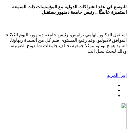
للتوسع في عقد الشراكات الدولية مع المؤسسات ذات السمعة
المتميزة عالميًّا .. رئيس جامعة دمنهور يستقبل
استقبل الدكتور إلهامي ترابيس، رئيس جامعة دمنهور، اليوم الثلاثاء
الموافق 29يوليو، وفد رفيع المستوى ضم كل من السيدة زيهاونا،
السيد هونج بوتاو، ممثلا جمعية تحالف جامعات شاندونج الصينية،
وذلك لبحث سبل الت
إقرأ المزيد