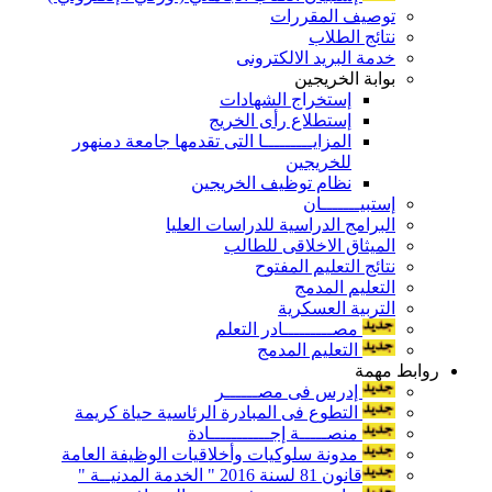
توصيف المقررات
نتائج الطلاب
خدمة البريد الالكترونى
بوابة الخريجين
إستخراج الشهادات
إستطلاع رأى الخريج
المزايـــــــــا التى تقدمها جامعة دمنهور
للخريجين
نظام توظيف الخريجين
إستبيـــــــان
البرامج الدراسية للدراسات العليا
الميثاق الاخلاقى للطالب
نتائج التعليم المفتوح
التعليم المدمج
التربية العسكرية
مصـــــــــادر التعلم
التعليم المدمج
روابط مهمة
إدرس فى مصــــــر
التطوع فى المبادرة الرئاسية حياة كريمة
منصـــــة إجـــــــــــادة
مدونة سلوكيات وأخلاقيات الوظيفة العامة
قانون 81 لسنة 2016 " الخدمة المدنيــة "