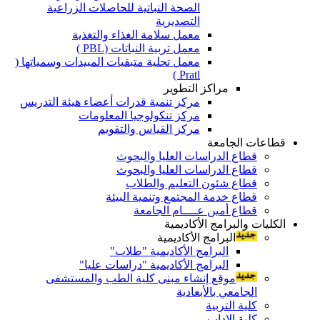
الصحة النباتية للحاصلات الزراعية
التصديرية
معمل سلامة الغذاء والتغذية
معمل تربية النباتات (PBL )
معمل تحلية متبقيات المبيدات وسمياتها (
Pratl )
مراكز التطوير
مركز تنمية قدرات أعضاء هيئة التدريس
مركز تنكولوجيا المعلومات
مركز القياس والتقويم
قطاعات الجامعة
قطاع الدراسات العليا والبحوث
قطاع الدراسات العليا والبحوث
قطاع شئون التعليم والطلاب
قطاع خدمة المجتمع وتنمية البيئة
قطاع أمين عــــام الجامعة
الكليات والبرامج الأكاديمية
البرامج الأكاديمية
البرامج الأكاديمية "طلاب"
البرامج الأكاديمية "دراسات عليا"
موقع إنشاء مبنى كلية الطب والمستشفى
الجامعي بالأبعادية
كلية التربية
كلية الاداب