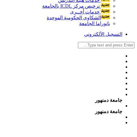
خدمات هيئة التدريس
ترخيص مركز ICDL بالجامعة
خدمات أخــرى
الشكاوى الحكومية الموحدة
بانوراما الجامعة
التسجيل الألكتروني
جامعة دمنهور
جامعة دمنهور