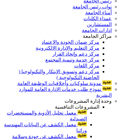
رئيس الجامعة
نواب رئيس الجامعة
أمناء الجامعة
عمداء الكليات
المستشارين
إدارات الجامعة
مراكز الجامعة
مركز ضمان الجودة والاعتماد
مركز التعليم والإدارة الإلكترونية
مركز دعم وإتخاذ القرار
مركز خدمة وتنمية المجتمع
مركز اللغات
مركز دعم وتسويق الإبتكار والتكنولوجيا (
الحاضنة التكنولوجية )
مدونة سلوكيات وأخلاقيات الوظيفة العامة
نموذج طلب خدمات الإدارة العامة للموارد
البشرية
وحدة إدارة المشروعات
المشروعات التنافسية
معمل تحليل الأدوية والمستحضرات
الصيدلية
معمل الكشف عن النباتات المهندسة
وراثيا
معمل الكشف عن جودة وسلامة