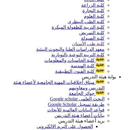
كلية الزراعة
كلية التجارة
كلية العلوم
كلية الطب البيطرى
كلية التربية للطفولة المبكرة
كلية التمريض
كلية الصيدلة
كلية طب الأسنان
معهد الدراسات العليا والبحوث البيئية
كلية التربية النوعية بالنوبارية
كلية الحاسبات والمعلومات
كلية الهندسة
كلية الفنون التطبيقية
بوابة هيئة التدريس
ميثاق أخلاقيات المهنة الجامعية لأعضاء هيئة
التدريس ومعاونيهم
جوائز الجامعة
البحث العلمى Google scholar
طريقة تسجيل Google Scholar
قواعد البيانات العالمية للأبحاث
بيانات أعضاء هيئة التدريس
بريد أعضاء هيئة التدريس
الحصول على البريد الإلكترونى