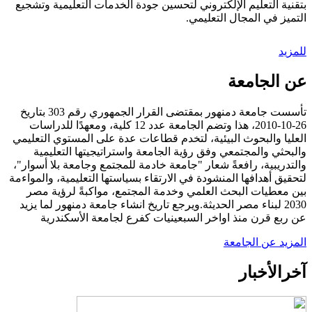
بتقنية التعليم الإلكتروني لتحسين جودة الخدمات التعليمية وتشجيع
التميز في المجال التعليمي.
للمزيد
عن الجامعة
تأسست جامعة دمنهور بمقتضى القرار الجمهوري رقم 303 بتاريخ
26-10-2010، هذا وتضم الجامعة عدد 12 كلية، ومعهدًا للدراسات
العليا والبحوث البيئية، لتخدم قطاعات عدة على المستوي التعليمي
والبحثي والمجتمعي وفق رؤية الجامعة واستراتيجيتها التعليمية
والتدريبية، رافعةً شعار "جامعة خادمة للمجتمع وجامعة بلا أسوار"،
لتحقيق أهدافها المنشودة في الارتقاء بسياستها التعليمية، والمواءمة
بين معطيات البحث العلمي وخدمة المجتمع، مواكبةً لرؤية مصر
2030 لبناء مصر الحديثة.ويرجع تاريخ انشاء جامعة دمنهور لما يزيد
عن ربع قرن منذ اواخر السبعينيات كفرع لجامعة الأسكندرية
المزيد عن الجامعة
آخر
الأخبار