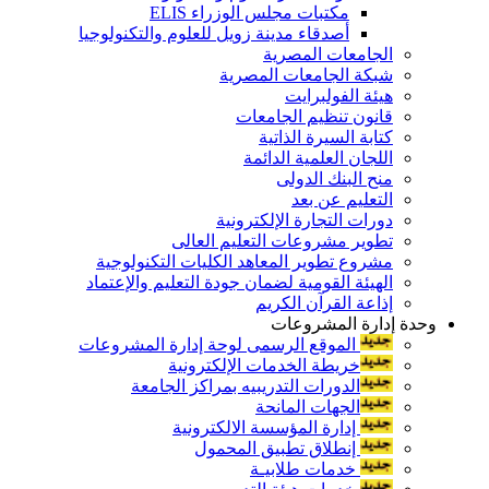
مكتبات مجلس الوزراء ELIS
أصدقاء مدينة زويل للعلوم والتكنولوجيا
الجامعات المصرية
شبكة الجامعات المصرية
هيئة الفولبرايت
قانون تنظيم الجامعات
كتابة السيرة الذاتية
اللجان العلمية الدائمة
منح البنك الدولى
التعليم عن بعد
دورات التجارة الإلكترونية
تطوير مشروعات التعليم العالى
مشروع تطوير المعاهد الكليات التكنولوجية
الهيئة القومية لضمان جودة التعليم والإعتماد
إذاعة القرآن الكريم
وحدة إدارة المشروعات
الموقع الرسمى لوحة إدارة المشروعات
خريطة الخدمات الإلكترونية
الدورات التدريبيه بمراكز الجامعة
الجهات المانحة
إدارة المؤسسة الالكترونية
إنطلاق تطبيق المحمول
خدمات طلابيـة