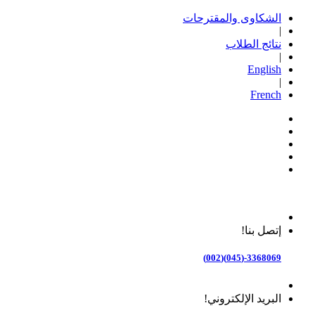
الشكاوى والمقترحات
|
نتائج الطلاب
|
English
|
French
إتصل بنا!
3368069-(045)(002)
البريد الإلكتروني!