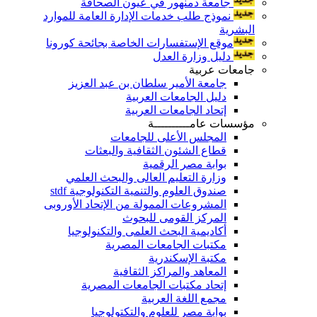
جامعة دمنهور في عيون الصحافة
نموذج طلب خدمات الإدارة العامة للموارد
البشرية
موقع الإستفسارات الخاصة بجائحة كورونا
دليل وزارة العدل
جامعات عربية
جامعة الأمير سلطان بن عبد العزيز
دليل الجامعات العربية
إتحاد الجامعات العربية
مؤسسات عامــــــــــة
المجلس الأعلى للجامعات
قطاع الشئون الثقافية والبعثات
بوابة مصر الرقمية
وزارة التعليم العالى والبحث العلمي
صندوق العلوم والتنمية التكنولوجية stdf
المشروعات الممولة من الإتحاد الأوروبى
المركز القومى للبحوث
أكاديمية البحث العلمى والتكنولوجيا
مكتبات الجامعات المصرية
مكتبة الإسكندرية
المعاهد والمراكز الثقافية
إتحاد مكتبات الجامعات المصرية
مجمع اللغة العربية
بوابة مصر للعلوم والتكتولوجيا