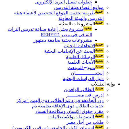
خطوات تفعيل البريد الإلكترونى
مواقع أعضاء هيئة التدريس
طريقة تحديث الموقع الشخصي لأعضاء هيئة
التدريس والهيئة المعاونة
المشروعات البحثية
مشروع بحثى إعادة صياغة تدريس التراث
الثقافى فى مصر REHEED
مشروعات بحثية بجامعة دمنهور
الإتجاهات البحثية
البحث عن الإتجاهات البحثية
الرسائل العلمية
الأبحاث العلمية
نموذج للمبتعث
إستبيـــــــــــــان
دليل الدراسات البحثية
بوابة الطـلاب
الطلاب الوافدين
إدرس فى مصــــــر
دور الجامعة فى دعم الطلاب ذوى الهمم "مركز
خدمات الطلاب ذوى الإعاقة بجامعة دم
مقرر حقوق الإنسان ومكافحة الفساد
التصديقات والاستعلامات
طلاب من أجل مصر
إستبيان الكتاب الجامعي ( ورقي ، إلكتروني )