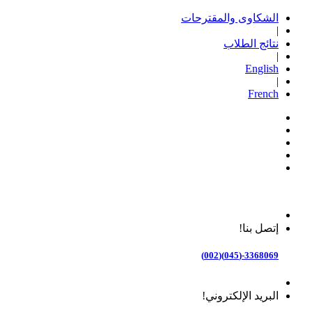
الشكاوى والمقترحات
|
نتائج الطلاب
|
English
|
French
إتصل بنا!
3368069-(045)(002)
البريد الإلكتروني!