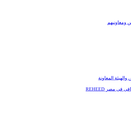
س ومعاونيهم
الهيئة المعاونة
فى مصر REHEED