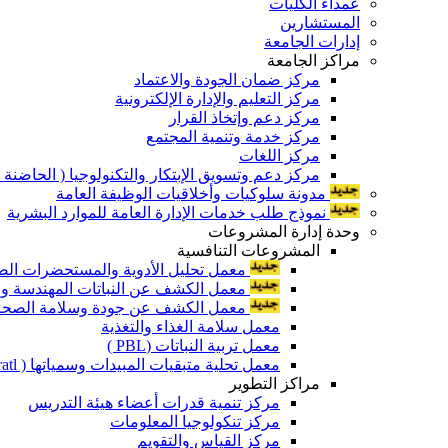
عمداء الكليات
المستشارين
إدارات الجامعة
مراكز الجامعة
مركز ضمان الجودة والاعتماد
مركز التعليم والإدارة الإلكترونية
مركز دعم وإتخاذ القرار
مركز خدمة وتنمية المجتمع
مركز اللغات
مركز دعم وتسويق الإبتكار والتكنولوجيا ( الحاضنة ا
مدونة سلوكيات وأخلاقيات الوظيفة العامة
نموذج طلب خدمات الإدارة العامة للموارد البشرية
وحدة إدارة المشروعات
المشروعات التنافسية
معمل تحليل الأدوية والمستحضرات الص
معمل الكشف عن النباتات المهندسة ورا
معمل الكشف عن جودة وسلامة الصحة الن
معمل سلامة الغذاء والتغذية
معمل تربية النباتات (PBL )
معمل تحلية متبقيات المبيدات وسمياتها ( Pratl )
مراكز التطوير
مركز تنمية قدرات أعضاء هيئة التدريس
مركز تنكولوجيا المعلومات
مركز القياس والتقويم