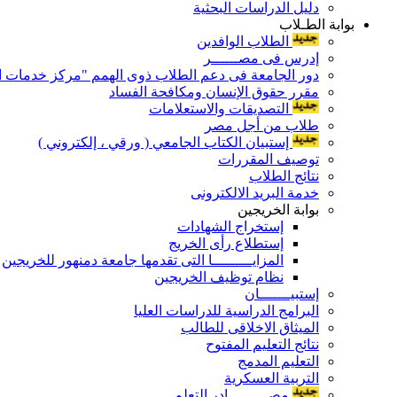
دليل الدراسات البحثية
بوابة الطـلاب
الطلاب الوافدين
إدرس فى مصــــــر
دور الجامعة فى دعم الطلاب ذوى الهمم "مركز خدمات ال
مقرر حقوق الإنسان ومكافحة الفساد
التصديقات والاستعلامات
طلاب من أجل مصر
إستبيان الكتاب الجامعي ( ورقي ، إلكتروني )
توصيف المقررات
نتائج الطلاب
خدمة البريد الالكترونى
بوابة الخريجين
إستخراج الشهادات
إستطلاع رأى الخريج
المزايـــــــــا التى تقدمها جامعة دمنهور للخريجين
نظام توظيف الخريجين
إستبيـــــــان
البرامج الدراسية للدراسات العليا
الميثاق الاخلاقى للطالب
نتائج التعليم المفتوح
التعليم المدمج
التربية العسكرية
مصـــــــــادر التعلم