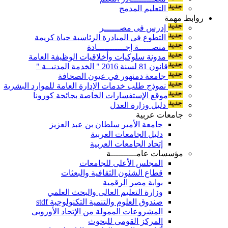
التعليم المدمج
روابط مهمة
إدرس فى مصــــــر
التطوع فى المبادرة الرئاسية حياة كريمة
منصـــــة إجـــــــــــادة
مدونة سلوكيات وأخلاقيات الوظيفة العامة
قانون 81 لسنة 2016 " الخدمة المدنيــة "
جامعة دمنهور في عيون الصحافة
نموذج طلب خدمات الإدارة العامة للموارد البشرية
موقع الإستفسارات الخاصة بجائحة كورونا
دليل وزارة العدل
جامعات عربية
جامعة الأمير سلطان بن عبد العزيز
دليل الجامعات العربية
إتحاد الجامعات العربية
مؤسسات عامــــــــــة
المجلس الأعلى للجامعات
قطاع الشئون الثقافية والبعثات
بوابة مصر الرقمية
وزارة التعليم العالى والبحث العلمي
صندوق العلوم والتنمية التكنولوجية stdf
المشروعات الممولة من الإتحاد الأوروبى
المركز القومى للبحوث