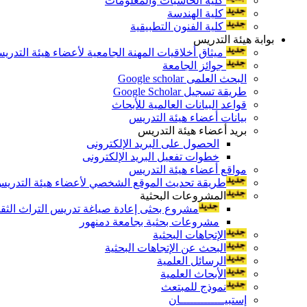
كلية الحاسبات والمعلومات
كلية الهندسة
كلية الفنون التطبيقية
بوابة هيئة التدريس
ميثاق أخلاقيات المهنة الجامعية لأعضاء هيئة التدري
جوائز الجامعة
البحث العلمى Google scholar
طريقة تسجيل Google Scholar
قواعد البيانات العالمية للأبحاث
بيانات أعضاء هيئة التدريس
بريد أعضاء هيئة التدريس
الحصول على البريد الإلكترونى
خطوات تفعيل البريد الإلكترونى
مواقع أعضاء هيئة التدريس
طريقة تحديث الموقع الشخصي لأعضاء هيئة التدريس و
المشروعات البحثية
مشروع بحثى إعادة صياغة تدريس التراث الثقافى 
مشروعات بحثية بجامعة دمنهور
الإتجاهات البحثية
البحث عن الإتجاهات البحثية
الرسائل العلمية
الأبحاث العلمية
نموذج للمبتعث
إستبيـــــــــــــان