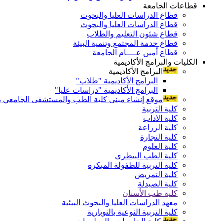
قطاعات الجامعة
قطاع الدراسات العليا والبحوث
قطاع الدراسات العليا والبحوث
قطاع شئون التعليم والطلاب
قطاع خدمة المجتمع وتنمية البيئة
قطاع أمين عــــام الجامعة
الكليات والبرامج الأكاديمية
البرامج الأكاديمية
البرامج الأكاديمية "طلاب"
البرامج الأكاديمية "دراسات عليا"
موقع إنشاء مبنى كلية الطب والمستشفى الجامعي بال
كلية التربية
كلية الاداب
كلية الزراعة
كلية التجارة
كلية العلوم
كلية الطب البيطرى
كلية التربية للطفولة المبكرة
كلية التمريض
كلية الصيدلة
كلية طب الأسنان
معهد الدراسات العليا والبحوث البيئية
كلية التربية النوعية بالنوبارية