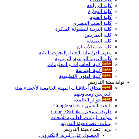
كلية الزراعة
كلية التجارة
كلية العلوم
كلية الطب البيطرى
كلية التربية للطفولة المبكرة
كلية التمريض
كلية الصيدلة
كلية طب الأسنان
معهد الدراسات العليا والبحوث البيئية
كلية التربية النوعية بالنوبارية
كلية الحاسبات والمعلومات
كلية الهندسة
كلية الفنون التطبيقية
بوابة هيئة التدريس
ميثاق أخلاقيات المهنة الجامعية لأعضاء هيئة
التدريس ومعاونيهم
جوائز الجامعة
البحث العلمى Google scholar
طريقة تسجيل Google Scholar
قواعد البيانات العالمية للأبحاث
بيانات أعضاء هيئة التدريس
بريد أعضاء هيئة التدريس
الحصول على البريد الإلكترونى