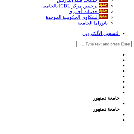
خدمات هيئة التدريس
ترخيص مركز ICDL بالجامعة
خدمات أخــرى
الشكاوى الحكومية الموحدة
بانوراما الجامعة
التسجيل الألكتروني
جامعة دمنهور
جامعة دمنهور