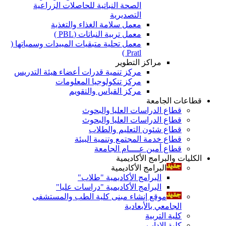
الصحة النباتية للحاصلات الزراعية
التصديرية
معمل سلامة الغذاء والتغذية
معمل تربية النباتات (PBL )
معمل تحلية متبقيات المبيدات وسمياتها (
Pratl )
مراكز التطوير
مركز تنمية قدرات أعضاء هيئة التدريس
مركز تنكولوجيا المعلومات
مركز القياس والتقويم
قطاعات الجامعة
قطاع الدراسات العليا والبحوث
قطاع الدراسات العليا والبحوث
قطاع شئون التعليم والطلاب
قطاع خدمة المجتمع وتنمية البيئة
قطاع أمين عــــام الجامعة
الكليات والبرامج الأكاديمية
البرامج الأكاديمية
البرامج الأكاديمية "طلاب"
البرامج الأكاديمية "دراسات عليا"
موقع إنشاء مبنى كلية الطب والمستشفى
الجامعي بالأبعادية
كلية التربية
كلية الاداب