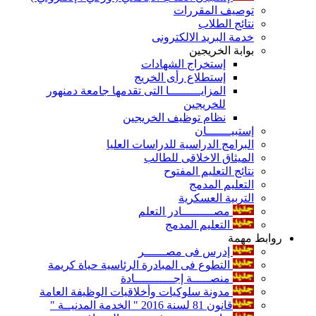
توصيف المقررات
نتائج الطلاب
خدمة البريد الالكترونى
بوابة الخريجين
إستخراج الشهادات
إستطلاع رأى الخريج
المزايـــــــــا التى تقدمها جامعة دمنهور
للخريجين
نظام توظيف الخريجين
إستبيـــــــان
البرامج الدراسية للدراسات العليا
الميثاق الاخلاقى للطالب
نتائج التعليم المفتوح
التعليم المدمج
التربية العسكرية
مصـــــــــادر التعلم
التعليم المدمج
روابط مهمة
إدرس فى مصــــــر
التطوع فى المبادرة الرئاسية حياة كريمة
منصـــــة إجـــــــــــادة
مدونة سلوكيات وأخلاقيات الوظيفة العامة
قانون 81 لسنة 2016 " الخدمة المدنيــة "