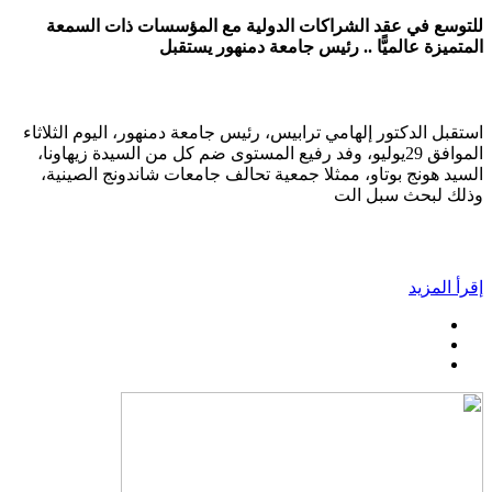
للتوسع في عقد الشراكات الدولية مع المؤسسات ذات السمعة
المتميزة عالميًّا .. رئيس جامعة دمنهور يستقبل
استقبل الدكتور إلهامي ترابيس، رئيس جامعة دمنهور، اليوم الثلاثاء
الموافق 29يوليو، وفد رفيع المستوى ضم كل من السيدة زيهاونا،
السيد هونج بوتاو، ممثلا جمعية تحالف جامعات شاندونج الصينية،
وذلك لبحث سبل الت
إقرأ المزيد