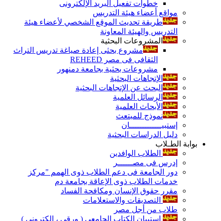
خطوات تفعيل البريد الإلكترونى
مواقع أعضاء هيئة التدريس
طريقة تحديث الموقع الشخصي لأعضاء هيئة
التدريس والهيئة المعاونة
المشروعات البحثية
مشروع بحثى إعادة صياغة تدريس التراث
الثقافى فى مصر REHEED
مشروعات بحثية بجامعة دمنهور
الإتجاهات البحثية
البحث عن الإتجاهات البحثية
الرسائل العلمية
الأبحاث العلمية
نموذج للمبتعث
إستبيـــــــــــــان
دليل الدراسات البحثية
بوابة الطـلاب
الطلاب الوافدين
إدرس فى مصــــــر
دور الجامعة فى دعم الطلاب ذوى الهمم "مركز
خدمات الطلاب ذوى الإعاقة بجامعة دم
مقرر حقوق الإنسان ومكافحة الفساد
التصديقات والاستعلامات
طلاب من أجل مصر
إستبيان الكتاب الجامعي ( ورقي ، إلكتروني )