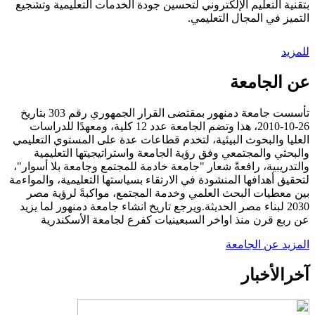
بتقنية التعليم الإلكتروني لتحسين جودة الخدمات التعليمية وتشجيع
التميز في المجال التعليمي.
للمزيد
عن الجامعة
تأسست جامعة دمنهور بمقتضى القرار الجمهوري رقم 303 بتاريخ
26-10-2010، هذا وتضم الجامعة عدد 12 كلية، ومعهدًا للدراسات
العليا والبحوث البيئية، لتخدم قطاعات عدة على المستوي التعليمي
والبحثي والمجتمعي وفق رؤية الجامعة واستراتيجيتها التعليمية
والتدريبية، رافعةً شعار "جامعة خادمة للمجتمع وجامعة بلا أسوار"،
لتحقيق أهدافها المنشودة في الارتقاء بسياستها التعليمية، والمواءمة
بين معطيات البحث العلمي وخدمة المجتمع، مواكبةً لرؤية مصر
2030 لبناء مصر الحديثة.ويرجع تاريخ انشاء جامعة دمنهور لما يزيد
عن ربع قرن منذ اواخر السبعينيات كفرع لجامعة الأسكندرية
المزيد عن الجامعة
آخر
الأخبار