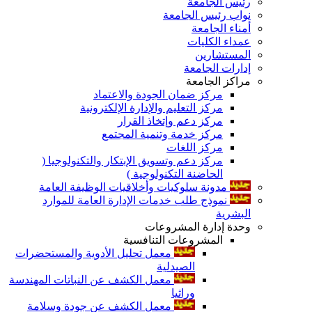
رئيس الجامعة
نواب رئيس الجامعة
أمناء الجامعة
عمداء الكليات
المستشارين
إدارات الجامعة
مراكز الجامعة
مركز ضمان الجودة والاعتماد
مركز التعليم والإدارة الإلكترونية
مركز دعم وإتخاذ القرار
مركز خدمة وتنمية المجتمع
مركز اللغات
مركز دعم وتسويق الإبتكار والتكنولوجيا (
الحاضنة التكنولوجية )
مدونة سلوكيات وأخلاقيات الوظيفة العامة
نموذج طلب خدمات الإدارة العامة للموارد
البشرية
وحدة إدارة المشروعات
المشروعات التنافسية
معمل تحليل الأدوية والمستحضرات
الصيدلية
معمل الكشف عن النباتات المهندسة
وراثيا
معمل الكشف عن جودة وسلامة