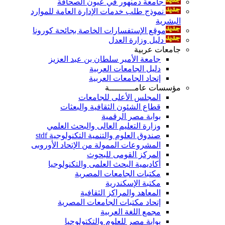
جامعة دمنهور في عيون الصحافة
نموذج طلب خدمات الإدارة العامة للموارد
البشرية
موقع الإستفسارات الخاصة بجائحة كورونا
دليل وزارة العدل
جامعات عربية
جامعة الأمير سلطان بن عبد العزيز
دليل الجامعات العربية
إتحاد الجامعات العربية
مؤسسات عامــــــــــة
المجلس الأعلى للجامعات
قطاع الشئون الثقافية والبعثات
بوابة مصر الرقمية
وزارة التعليم العالى والبحث العلمي
صندوق العلوم والتنمية التكنولوجية stdf
المشروعات الممولة من الإتحاد الأوروبى
المركز القومى للبحوث
أكاديمية البحث العلمى والتكنولوجيا
مكتبات الجامعات المصرية
مكتبة الإسكندرية
المعاهد والمراكز الثقافية
إتحاد مكتبات الجامعات المصرية
مجمع اللغة العربية
بوابة مصر للعلوم والتكتولوجيا