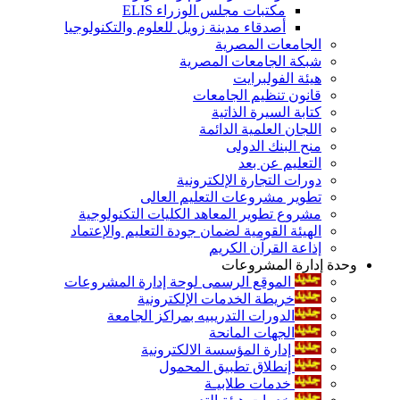
مكتبات مجلس الوزراء ELIS
أصدقاء مدينة زويل للعلوم والتكنولوجيا
الجامعات المصرية
شبكة الجامعات المصرية
هيئة الفولبرايت
قانون تنظيم الجامعات
كتابة السيرة الذاتية
اللجان العلمية الدائمة
منح البنك الدولى
التعليم عن بعد
دورات التجارة الإلكترونية
تطوير مشروعات التعليم العالى
مشروع تطوير المعاهد الكليات التكنولوجية
الهيئة القومية لضمان جودة التعليم والإعتماد
إذاعة القرآن الكريم
وحدة إدارة المشروعات
الموقع الرسمى لوحة إدارة المشروعات
خريطة الخدمات الإلكترونية
الدورات التدريبيه بمراكز الجامعة
الجهات المانحة
إدارة المؤسسة الالكترونية
إنطلاق تطبيق المحمول
خدمات طلابيـة