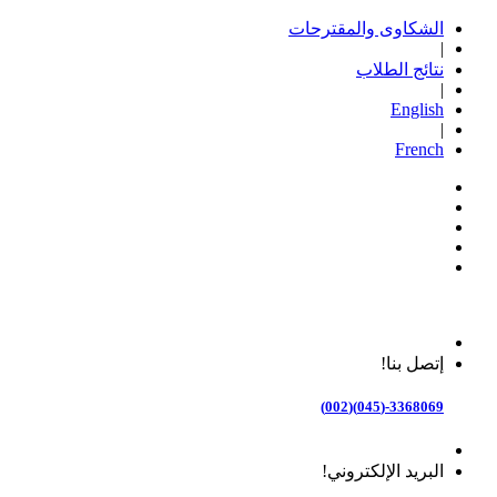
الشكاوى والمقترحات
|
نتائج الطلاب
|
English
|
French
إتصل بنا!
3368069-(045)(002)
البريد الإلكتروني!