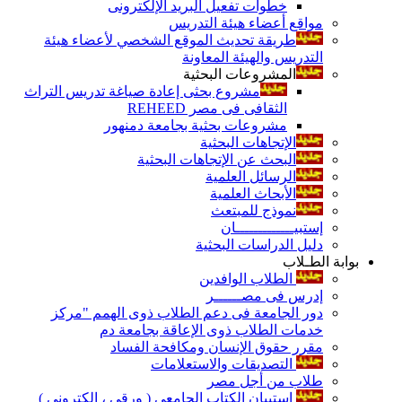
خطوات تفعيل البريد الإلكترونى
مواقع أعضاء هيئة التدريس
طريقة تحديث الموقع الشخصي لأعضاء هيئة
التدريس والهيئة المعاونة
المشروعات البحثية
مشروع بحثى إعادة صياغة تدريس التراث
الثقافى فى مصر REHEED
مشروعات بحثية بجامعة دمنهور
الإتجاهات البحثية
البحث عن الإتجاهات البحثية
الرسائل العلمية
الأبحاث العلمية
نموذج للمبتعث
إستبيـــــــــــــان
دليل الدراسات البحثية
بوابة الطـلاب
الطلاب الوافدين
إدرس فى مصــــــر
دور الجامعة فى دعم الطلاب ذوى الهمم "مركز
خدمات الطلاب ذوى الإعاقة بجامعة دم
مقرر حقوق الإنسان ومكافحة الفساد
التصديقات والاستعلامات
طلاب من أجل مصر
إستبيان الكتاب الجامعي ( ورقي ، إلكتروني )