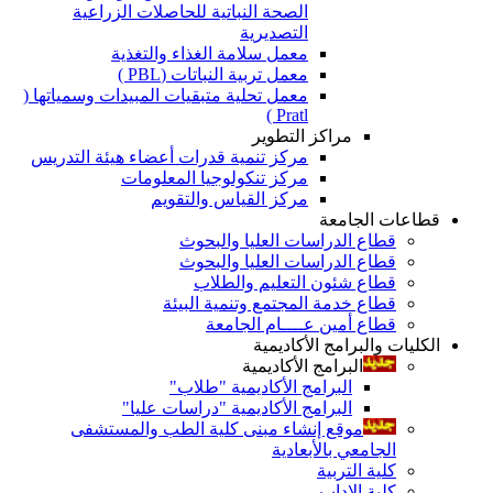
الصحة النباتية للحاصلات الزراعية
التصديرية
معمل سلامة الغذاء والتغذية
معمل تربية النباتات (PBL )
معمل تحلية متبقيات المبيدات وسمياتها (
Pratl )
مراكز التطوير
مركز تنمية قدرات أعضاء هيئة التدريس
مركز تنكولوجيا المعلومات
مركز القياس والتقويم
قطاعات الجامعة
قطاع الدراسات العليا والبحوث
قطاع الدراسات العليا والبحوث
قطاع شئون التعليم والطلاب
قطاع خدمة المجتمع وتنمية البيئة
قطاع أمين عــــام الجامعة
الكليات والبرامج الأكاديمية
البرامج الأكاديمية
البرامج الأكاديمية "طلاب"
البرامج الأكاديمية "دراسات عليا"
موقع إنشاء مبنى كلية الطب والمستشفى
الجامعي بالأبعادية
كلية التربية
كلية الاداب