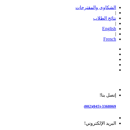
الشكاوى والمقترحات
|
نتائج الطلاب
|
English
|
French
إتصل بنا!
3368069-(045)(002)
البريد الإلكتروني!