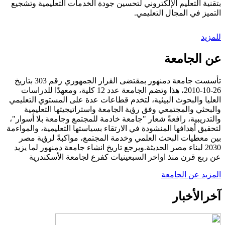
بتقنية التعليم الإلكتروني لتحسين جودة الخدمات التعليمية وتشجيع
التميز في المجال التعليمي.
للمزيد
عن الجامعة
تأسست جامعة دمنهور بمقتضى القرار الجمهوري رقم 303 بتاريخ
26-10-2010، هذا وتضم الجامعة عدد 12 كلية، ومعهدًا للدراسات
العليا والبحوث البيئية، لتخدم قطاعات عدة على المستوي التعليمي
والبحثي والمجتمعي وفق رؤية الجامعة واستراتيجيتها التعليمية
والتدريبية، رافعةً شعار "جامعة خادمة للمجتمع وجامعة بلا أسوار"،
لتحقيق أهدافها المنشودة في الارتقاء بسياستها التعليمية، والمواءمة
بين معطيات البحث العلمي وخدمة المجتمع، مواكبةً لرؤية مصر
2030 لبناء مصر الحديثة.ويرجع تاريخ انشاء جامعة دمنهور لما يزيد
عن ربع قرن منذ اواخر السبعينيات كفرع لجامعة الأسكندرية
المزيد عن الجامعة
آخر
الأخبار