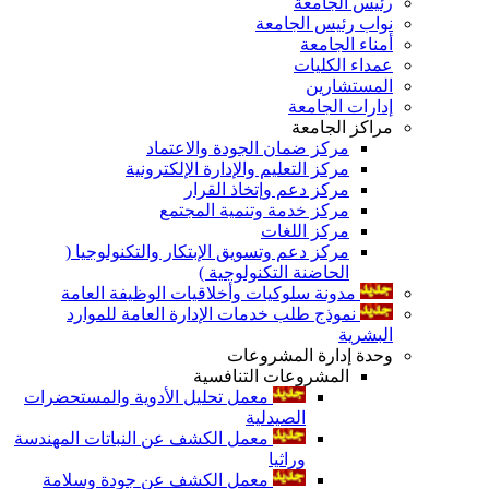
رئيس الجامعة
نواب رئيس الجامعة
أمناء الجامعة
عمداء الكليات
المستشارين
إدارات الجامعة
مراكز الجامعة
مركز ضمان الجودة والاعتماد
مركز التعليم والإدارة الإلكترونية
مركز دعم وإتخاذ القرار
مركز خدمة وتنمية المجتمع
مركز اللغات
مركز دعم وتسويق الإبتكار والتكنولوجيا (
الحاضنة التكنولوجية )
مدونة سلوكيات وأخلاقيات الوظيفة العامة
نموذج طلب خدمات الإدارة العامة للموارد
البشرية
وحدة إدارة المشروعات
المشروعات التنافسية
معمل تحليل الأدوية والمستحضرات
الصيدلية
معمل الكشف عن النباتات المهندسة
وراثيا
معمل الكشف عن جودة وسلامة