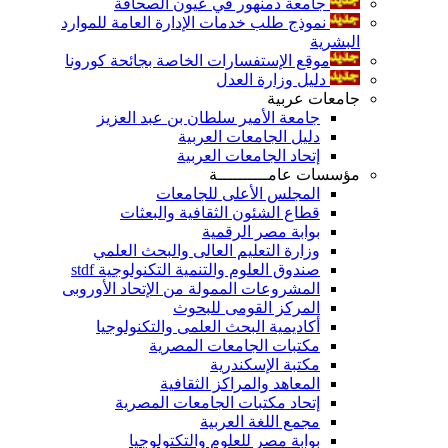
جامعة دمنهور في عيون الصحافة
نموذج طلب خدمات الإدارة العامة للموارد
البشرية
موقع الإستفسارات الخاصة بجائحة كورونا
دليل وزارة العدل
جامعات عربية
جامعة الأمير سلطان بن عبد العزيز
دليل الجامعات العربية
إتحاد الجامعات العربية
مؤسسات عامــــــــــة
المجلس الأعلى للجامعات
قطاع الشئون الثقافية والبعثات
بوابة مصر الرقمية
وزارة التعليم العالى والبحث العلمي
صندوق العلوم والتنمية التكنولوجية stdf
المشروعات الممولة من الإتحاد الأوروبى
المركز القومى للبحوث
أكاديمية البحث العلمى والتكنولوجيا
مكتبات الجامعات المصرية
مكتبة الإسكندرية
المعاهد والمراكز الثقافية
إتحاد مكتبات الجامعات المصرية
مجمع اللغة العربية
بوابة مصر للعلوم والتكتولوجيا