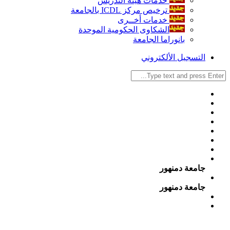
خدمات هيئة التدريس
ترخيص مركز ICDL بالجامعة
خدمات أخــرى
الشكاوى الحكومية الموحدة
بانوراما الجامعة
التسجيل الألكتروني
جامعة دمنهور
جامعة دمنهور