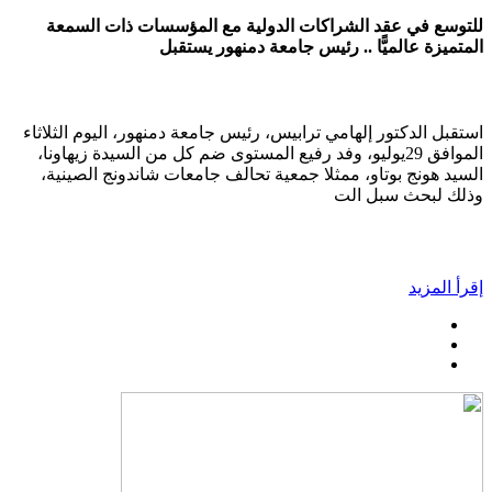
للتوسع في عقد الشراكات الدولية مع المؤسسات ذات السمعة
المتميزة عالميًّا .. رئيس جامعة دمنهور يستقبل
استقبل الدكتور إلهامي ترابيس، رئيس جامعة دمنهور، اليوم الثلاثاء
الموافق 29يوليو، وفد رفيع المستوى ضم كل من السيدة زيهاونا،
السيد هونج بوتاو، ممثلا جمعية تحالف جامعات شاندونج الصينية،
وذلك لبحث سبل الت
إقرأ المزيد