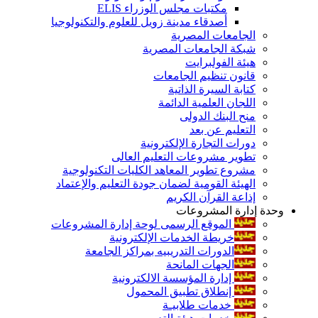
مكتبات مجلس الوزراء ELIS
أصدقاء مدينة زويل للعلوم والتكنولوجيا
الجامعات المصرية
شبكة الجامعات المصرية
هيئة الفولبرايت
قانون تنظيم الجامعات
كتابة السيرة الذاتية
اللجان العلمية الدائمة
منح البنك الدولى
التعليم عن بعد
دورات التجارة الإلكترونية
تطوير مشروعات التعليم العالى
مشروع تطوير المعاهد الكليات التكنولوجية
الهيئة القومية لضمان جودة التعليم والإعتماد
إذاعة القرآن الكريم
وحدة إدارة المشروعات
الموقع الرسمى لوحة إدارة المشروعات
خريطة الخدمات الإلكترونية
الدورات التدريبيه بمراكز الجامعة
الجهات المانحة
إدارة المؤسسة الالكترونية
إنطلاق تطبيق المحمول
خدمات طلابيـة