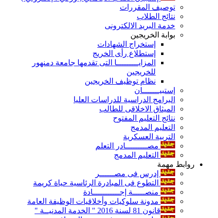
توصيف المقررات
نتائج الطلاب
خدمة البريد الالكترونى
بوابة الخريجين
إستخراج الشهادات
إستطلاع رأى الخريج
المزايـــــــــا التى تقدمها جامعة دمنهور
للخريجين
نظام توظيف الخريجين
إستبيـــــــان
البرامج الدراسية للدراسات العليا
الميثاق الاخلاقى للطالب
نتائج التعليم المفتوح
التعليم المدمج
التربية العسكرية
مصـــــــــادر التعلم
التعليم المدمج
روابط مهمة
إدرس فى مصــــــر
التطوع فى المبادرة الرئاسية حياة كريمة
منصـــــة إجـــــــــــادة
مدونة سلوكيات وأخلاقيات الوظيفة العامة
قانون 81 لسنة 2016 " الخدمة المدنيــة "