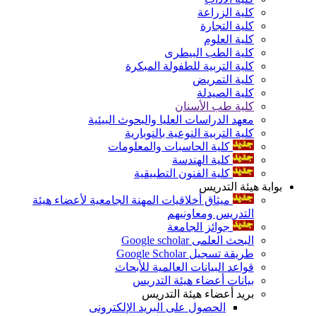
كلية الزراعة
كلية التجارة
كلية العلوم
كلية الطب البيطرى
كلية التربية للطفولة المبكرة
كلية التمريض
كلية الصيدلة
كلية طب الأسنان
معهد الدراسات العليا والبحوث البيئية
كلية التربية النوعية بالنوبارية
كلية الحاسبات والمعلومات
كلية الهندسة
كلية الفنون التطبيقية
بوابة هيئة التدريس
ميثاق أخلاقيات المهنة الجامعية لأعضاء هيئة
التدريس ومعاونيهم
جوائز الجامعة
البحث العلمى Google scholar
طريقة تسجيل Google Scholar
قواعد البيانات العالمية للأبحاث
بيانات أعضاء هيئة التدريس
بريد أعضاء هيئة التدريس
الحصول على البريد الإلكترونى