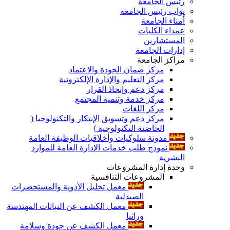
رئيس الجامعة
نواب رئيس الجامعة
أمناء الجامعة
عمداء الكليات
المستشارين
إدارات الجامعة
مراكز الجامعة
مركز ضمان الجودة والاعتماد
مركز التعليم والإدارة الإلكترونية
مركز دعم وإتخاذ القرار
مركز خدمة وتنمية المجتمع
مركز اللغات
مركز دعم وتسويق الإبتكار والتكنولوجيا (
الحاضنة التكنولوجية )
مدونة سلوكيات وأخلاقيات الوظيفة العامة
نموذج طلب خدمات الإدارة العامة للموارد
البشرية
وحدة إدارة المشروعات
المشروعات التنافسية
معمل تحليل الأدوية والمستحضرات
الصيدلية
معمل الكشف عن النباتات المهندسة
وراثيا
معمل الكشف عن جودة وسلامة