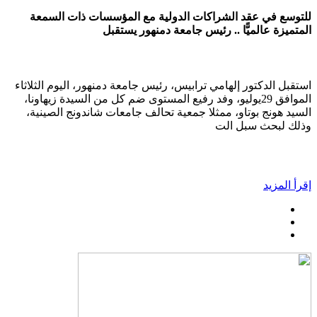
للتوسع في عقد الشراكات الدولية مع المؤسسات ذات السمعة
المتميزة عالميًّا .. رئيس جامعة دمنهور يستقبل
استقبل الدكتور إلهامي ترابيس، رئيس جامعة دمنهور، اليوم الثلاثاء
الموافق 29يوليو، وفد رفيع المستوى ضم كل من السيدة زيهاونا،
السيد هونج بوتاو، ممثلا جمعية تحالف جامعات شاندونج الصينية،
وذلك لبحث سبل الت
إقرأ المزيد