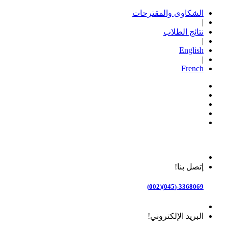
الشكاوى والمقترحات
|
نتائج الطلاب
|
English
|
French
إتصل بنا!
3368069-(045)(002)
البريد الإلكتروني!