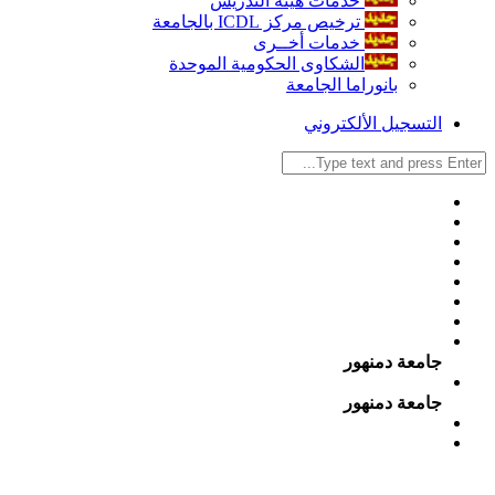
خدمات هيئة التدريس
ترخيص مركز ICDL بالجامعة
خدمات أخــرى
الشكاوى الحكومية الموحدة
بانوراما الجامعة
التسجيل الألكتروني
جامعة دمنهور
جامعة دمنهور