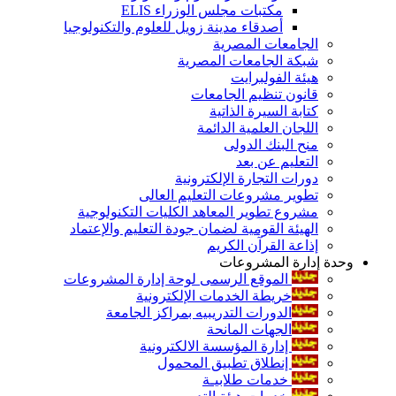
مكتبات مجلس الوزراء ELIS
أصدقاء مدينة زويل للعلوم والتكنولوجيا
الجامعات المصرية
شبكة الجامعات المصرية
هيئة الفولبرايت
قانون تنظيم الجامعات
كتابة السيرة الذاتية
اللجان العلمية الدائمة
منح البنك الدولى
التعليم عن بعد
دورات التجارة الإلكترونية
تطوير مشروعات التعليم العالى
مشروع تطوير المعاهد الكليات التكنولوجية
الهيئة القومية لضمان جودة التعليم والإعتماد
إذاعة القرآن الكريم
وحدة إدارة المشروعات
الموقع الرسمى لوحة إدارة المشروعات
خريطة الخدمات الإلكترونية
الدورات التدريبيه بمراكز الجامعة
الجهات المانحة
إدارة المؤسسة الالكترونية
إنطلاق تطبيق المحمول
خدمات طلابيـة