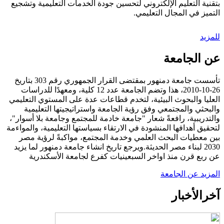
بتقنية التعليم الإلكتروني لتحسين جودة الخدمات التعليمية وتشجيع
التميز في المجال التعليمي.
للمزيد
عن الجامعة
تأسست جامعة دمنهور بمقتضى القرار الجمهوري رقم 303 بتاريخ
26-10-2010، هذا وتضم الجامعة عدد 12 كلية، ومعهدًا للدراسات
العليا والبحوث البيئية، لتخدم قطاعات عدة على المستوي التعليمي
والبحثي والمجتمعي وفق رؤية الجامعة واستراتيجيتها التعليمية
والتدريبية، رافعةً شعار "جامعة خادمة للمجتمع وجامعة بلا أسوار"،
لتحقيق أهدافها المنشودة في الارتقاء بسياستها التعليمية، والمواءمة
بين معطيات البحث العلمي وخدمة المجتمع، مواكبةً لرؤية مصر
2030 لبناء مصر الحديثة.ويرجع تاريخ انشاء جامعة دمنهور لما يزيد
عن ربع قرن منذ اواخر السبعينيات كفرع لجامعة الأسكندرية
المزيد عن الجامعة
آخر
الأخبار