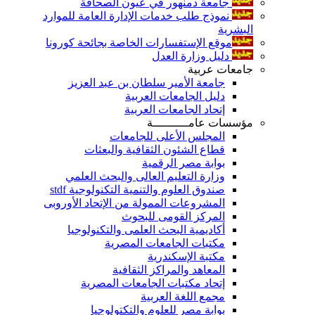
جامعة دمنهور في عيون الصحافة
نموذج طلب خدمات الإدارة العامة للموارد
البشرية
موقع الإستفسارات الخاصة بجائحة كورونا
دليل وزارة العدل
جامعات عربية
جامعة الأمير سلطان بن عبد العزيز
دليل الجامعات العربية
إتحاد الجامعات العربية
مؤسسات عامــــــــــة
المجلس الأعلى للجامعات
قطاع الشئون الثقافية والبعثات
بوابة مصر الرقمية
وزارة التعليم العالى والبحث العلمي
صندوق العلوم والتنمية التكنولوجية stdf
المشروعات الممولة من الإتحاد الأوروبى
المركز القومى للبحوث
أكاديمية البحث العلمى والتكنولوجيا
مكتبات الجامعات المصرية
مكتبة الإسكندرية
المعاهد والمراكز الثقافية
إتحاد مكتبات الجامعات المصرية
مجمع اللغة العربية
بوابة مصر للعلوم والتكتولوجيا