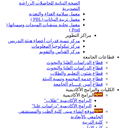
الصحة النباتية للحاصلات الزراعية
التصديرية
معمل سلامة الغذاء والتغذية
معمل تربية النباتات (PBL )
معمل تحلية متبقيات المبيدات وسمياتها (
Pratl )
مراكز التطوير
مركز تنمية قدرات أعضاء هيئة التدريس
مركز تنكولوجيا المعلومات
مركز القياس والتقويم
قطاعات الجامعة
قطاع الدراسات العليا والبحوث
قطاع الدراسات العليا والبحوث
قطاع شئون التعليم والطلاب
قطاع خدمة المجتمع وتنمية البيئة
قطاع أمين عــــام الجامعة
الكليات والبرامج الأكاديمية
البرامج الأكاديمية
البرامج الأكاديمية "طلاب"
البرامج الأكاديمية "دراسات عليا"
موقع إنشاء مبنى كلية الطب والمستشفى
الجامعي بالأبعادية
كلية التربية
كلية الاداب