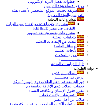
خطوات تفعيل البريد الإلكترونى
مواقع أعضاء هيئة التدريس
طريقة تحديث الموقع الشخصي لأعضاء هيئة
التدريس والهيئة المعاونة
المشروعات البحثية
مشروع بحثى إعادة صياغة تدريس التراث
الثقافى فى مصر REHEED
مشروعات بحثية بجامعة دمنهور
الإتجاهات البحثية
البحث عن الإتجاهات البحثية
الرسائل العلمية
الأبحاث العلمية
نموذج للمبتعث
إستبيـــــــــــــان
دليل الدراسات البحثية
بوابة الطـلاب
الطلاب الوافدين
إدرس فى مصــــــر
دور الجامعة فى دعم الطلاب ذوى الهمم "مركز
خدمات الطلاب ذوى الإعاقة بجامعة دم
مقرر حقوق الإنسان ومكافحة الفساد
التصديقات والاستعلامات
طلاب من أجل مصر
إستبيان الكتاب الجامعي ( ورقي ، إلكتروني )