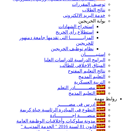
توصيف المقررات
نتائج الطلاب
خدمة البريد الالكترونى
بوابة الخريجين
إستخراج الشهادات
إستطلاع رأى الخريج
المزايـــــــــا التى تقدمها جامعة دمنهور
للخريجين
نظام توظيف الخريجين
إستبيـــــــان
البرامج الدراسية للدراسات العليا
الميثاق الاخلاقى للطالب
نتائج التعليم المفتوح
التعليم المدمج
التربية العسكرية
مصـــــــــادر التعلم
التعليم المدمج
روابط مهمة
إدرس فى مصــــــر
التطوع فى المبادرة الرئاسية حياة كريمة
منصـــــة إجـــــــــــادة
مدونة سلوكيات وأخلاقيات الوظيفة العامة
قانون 81 لسنة 2016 " الخدمة المدنيــة "