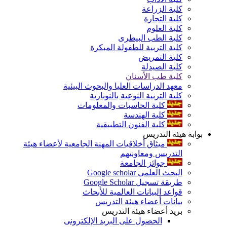
كلية الزراعة
كلية التجارة
كلية العلوم
كلية الطب البيطرى
كلية التربية للطفولة المبكرة
كلية التمريض
كلية الصيدلة
كلية طب الأسنان
معهد الدراسات العليا والبحوث البيئية
كلية التربية النوعية بالنوبارية
كلية الحاسبات والمعلومات
كلية الهندسة
كلية الفنون التطبيقية
بوابة هيئة التدريس
ميثاق أخلاقيات المهنة الجامعية لأعضاء هيئة
التدريس ومعاونيهم
جوائز الجامعة
البحث العلمى Google scholar
طريقة تسجيل Google Scholar
قواعد البيانات العالمية للأبحاث
بيانات أعضاء هيئة التدريس
بريد أعضاء هيئة التدريس
الحصول على البريد الإلكترونى