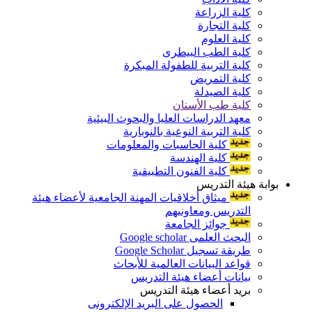
كلية الزراعة
كلية التجارة
كلية العلوم
كلية الطب البيطرى
كلية التربية للطفولة المبكرة
كلية التمريض
كلية الصيدلة
كلية طب الأسنان
معهد الدراسات العليا والبحوث البيئية
كلية التربية النوعية بالنوبارية
كلية الحاسبات والمعلومات
كلية الهندسة
كلية الفنون التطبيقية
بوابة هيئة التدريس
ميثاق أخلاقيات المهنة الجامعية لأعضاء هيئة
التدريس ومعاونيهم
جوائز الجامعة
البحث العلمى Google scholar
طريقة تسجيل Google Scholar
قواعد البيانات العالمية للأبحاث
بيانات أعضاء هيئة التدريس
بريد أعضاء هيئة التدريس
الحصول على البريد الإلكترونى