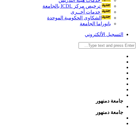
خدمات هيئة التدريس
ترخيص مركز ICDL بالجامعة
خدمات أخــرى
الشكاوى الحكومية الموحدة
بانوراما الجامعة
التسجيل الألكتروني
جامعة دمنهور
جامعة دمنهور