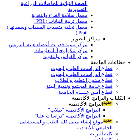
الصحة النباتية للحاصلات الزراعية
التصديرية
معمل سلامة الغذاء والتغذية
معمل تربية النباتات (PBL )
معمل تحلية متبقيات المبيدات وسمياتها (
Pratl )
مراكز التطوير
مركز تنمية قدرات أعضاء هيئة التدريس
مركز تنكولوجيا المعلومات
مركز القياس والتقويم
قطاعات الجامعة
قطاع الدراسات العليا والبحوث
قطاع الدراسات العليا والبحوث
قطاع شئون التعليم والطلاب
قطاع خدمة المجتمع وتنمية البيئة
قطاع أمين عــــام الجامعة
الكليات والبرامج الأكاديمية
البرامج الأكاديمية
البرامج الأكاديمية "طلاب"
البرامج الأكاديمية "دراسات عليا"
موقع إنشاء مبنى كلية الطب والمستشفى
الجامعي بالأبعادية
كلية التربية
كلية الاداب