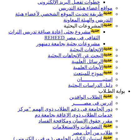
خطوات تفعيل البريد الإلكترونى
مواقع أعضاء هيئة التدريس
طريقة تحديث الموقع الشخصي لأعضاء هيئة
التدريس والهيئة المعاونة
المشروعات البحثية
مشروع بحثى إعادة صياغة تدريس التراث
الثقافى فى مصر REHEED
مشروعات بحثية بجامعة دمنهور
الإتجاهات البحثية
البحث عن الإتجاهات البحثية
الرسائل العلمية
الأبحاث العلمية
نموذج للمبتعث
إستبيـــــــــــــان
دليل الدراسات البحثية
بوابة الطـلاب
الطلاب الوافدين
إدرس فى مصــــــر
دور الجامعة فى دعم الطلاب ذوى الهمم "مركز
خدمات الطلاب ذوى الإعاقة بجامعة دم
مقرر حقوق الإنسان ومكافحة الفساد
التصديقات والاستعلامات
طلاب من أجل مصر
إستبيان الكتاب الجامعي ( ورقي ، إلكتروني )