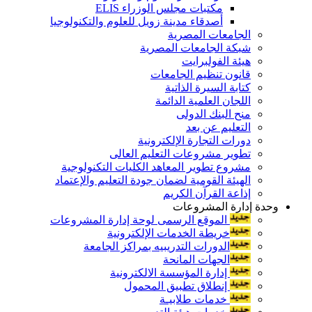
مكتبات مجلس الوزراء ELIS
أصدقاء مدينة زويل للعلوم والتكنولوجيا
الجامعات المصرية
شبكة الجامعات المصرية
هيئة الفولبرايت
قانون تنظيم الجامعات
كتابة السيرة الذاتية
اللجان العلمية الدائمة
منح البنك الدولى
التعليم عن بعد
دورات التجارة الإلكترونية
تطوير مشروعات التعليم العالى
مشروع تطوير المعاهد الكليات التكنولوجية
الهيئة القومية لضمان جودة التعليم والإعتماد
إذاعة القرآن الكريم
وحدة إدارة المشروعات
الموقع الرسمى لوحة إدارة المشروعات
خريطة الخدمات الإلكترونية
الدورات التدريبيه بمراكز الجامعة
الجهات المانحة
إدارة المؤسسة الالكترونية
إنطلاق تطبيق المحمول
خدمات طلابيـة