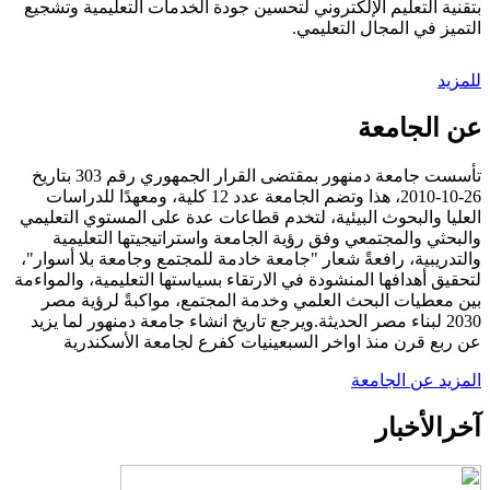
بتقنية التعليم الإلكتروني لتحسين جودة الخدمات التعليمية وتشجيع
التميز في المجال التعليمي.
للمزيد
عن الجامعة
تأسست جامعة دمنهور بمقتضى القرار الجمهوري رقم 303 بتاريخ
26-10-2010، هذا وتضم الجامعة عدد 12 كلية، ومعهدًا للدراسات
العليا والبحوث البيئية، لتخدم قطاعات عدة على المستوي التعليمي
والبحثي والمجتمعي وفق رؤية الجامعة واستراتيجيتها التعليمية
والتدريبية، رافعةً شعار "جامعة خادمة للمجتمع وجامعة بلا أسوار"،
لتحقيق أهدافها المنشودة في الارتقاء بسياستها التعليمية، والمواءمة
بين معطيات البحث العلمي وخدمة المجتمع، مواكبةً لرؤية مصر
2030 لبناء مصر الحديثة.ويرجع تاريخ انشاء جامعة دمنهور لما يزيد
عن ربع قرن منذ اواخر السبعينيات كفرع لجامعة الأسكندرية
المزيد عن الجامعة
آخر
الأخبار