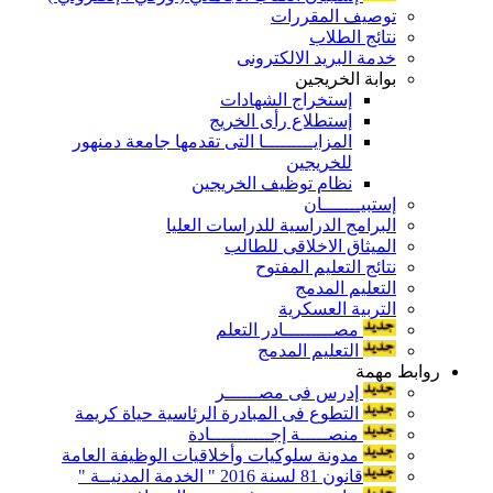
توصيف المقررات
نتائج الطلاب
خدمة البريد الالكترونى
بوابة الخريجين
إستخراج الشهادات
إستطلاع رأى الخريج
المزايـــــــــا التى تقدمها جامعة دمنهور
للخريجين
نظام توظيف الخريجين
إستبيـــــــان
البرامج الدراسية للدراسات العليا
الميثاق الاخلاقى للطالب
نتائج التعليم المفتوح
التعليم المدمج
التربية العسكرية
مصـــــــــادر التعلم
التعليم المدمج
روابط مهمة
إدرس فى مصــــــر
التطوع فى المبادرة الرئاسية حياة كريمة
منصـــــة إجـــــــــــادة
مدونة سلوكيات وأخلاقيات الوظيفة العامة
قانون 81 لسنة 2016 " الخدمة المدنيــة "