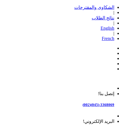
الشكاوى والمقترحات
|
نتائج الطلاب
|
English
|
French
إتصل بنا!
3368069-(045)(002)
البريد الإلكتروني!