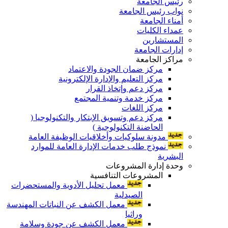
رئيس الجامعة
نواب رئيس الجامعة
أمناء الجامعة
عمداء الكليات
المستشارين
إدارات الجامعة
مراكز الجامعة
مركز ضمان الجودة والاعتماد
مركز التعليم والإدارة الإلكترونية
مركز دعم وإتخاذ القرار
مركز خدمة وتنمية المجتمع
مركز اللغات
مركز دعم وتسويق الإبتكار والتكنولوجيا (
الحاضنة التكنولوجية )
مدونة سلوكيات وأخلاقيات الوظيفة العامة
نموذج طلب خدمات الإدارة العامة للموارد
البشرية
وحدة إدارة المشروعات
المشروعات التنافسية
معمل تحليل الأدوية والمستحضرات
الصيدلية
معمل الكشف عن النباتات المهندسة
وراثيا
معمل الكشف عن جودة وسلامة