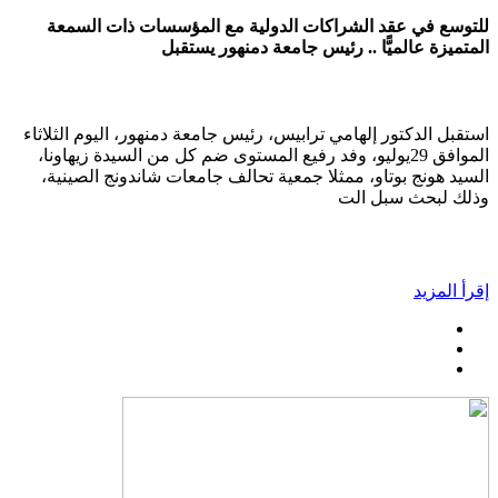
للتوسع في عقد الشراكات الدولية مع المؤسسات ذات السمعة
المتميزة عالميًّا .. رئيس جامعة دمنهور يستقبل
استقبل الدكتور إلهامي ترابيس، رئيس جامعة دمنهور، اليوم الثلاثاء
الموافق 29يوليو، وفد رفيع المستوى ضم كل من السيدة زيهاونا،
السيد هونج بوتاو، ممثلا جمعية تحالف جامعات شاندونج الصينية،
وذلك لبحث سبل الت
إقرأ المزيد