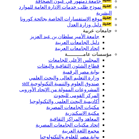
جامعة دمنهور في عيون الصحافة
نموذج طلب خدمات الإدارة العامة للموارد
البشرية
موقع الإستفسارات الخاصة بجائحة كورونا
دليل وزارة العدل
جامعات عربية
جامعة الأمير سلطان بن عبد العزيز
دليل الجامعات العربية
إتحاد الجامعات العربية
مؤسسات عامــــــــــة
المجلس الأعلى للجامعات
قطاع الشئون الثقافية والبعثات
بوابة مصر الرقمية
وزارة التعليم العالى والبحث العلمي
صندوق العلوم والتنمية التكنولوجية stdf
المشروعات الممولة من الإتحاد الأوروبى
المركز القومى للبحوث
أكاديمية البحث العلمى والتكنولوجيا
مكتبات الجامعات المصرية
مكتبة الإسكندرية
المعاهد والمراكز الثقافية
إتحاد مكتبات الجامعات المصرية
مجمع اللغة العربية
بوابة مصر للعلوم والتكتولوجيا