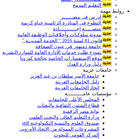
التعليم المدمج
روابط مهمة
إدرس فى مصــــــر
التطوع فى المبادرة الرئاسية حياة كريمة
منصـــــة إجـــــــــــادة
مدونة سلوكيات وأخلاقيات الوظيفة العامة
قانون 81 لسنة 2016 " الخدمة المدنيــة "
جامعة دمنهور في عيون الصحافة
نموذج طلب خدمات الإدارة العامة للموارد البشرية
موقع الإستفسارات الخاصة بجائحة كورونا
دليل وزارة العدل
جامعات عربية
جامعة الأمير سلطان بن عبد العزيز
دليل الجامعات العربية
إتحاد الجامعات العربية
مؤسسات عامــــــــــة
المجلس الأعلى للجامعات
قطاع الشئون الثقافية والبعثات
بوابة مصر الرقمية
وزارة التعليم العالى والبحث العلمي
صندوق العلوم والتنمية التكنولوجية stdf
المشروعات الممولة من الإتحاد الأوروبى
المركز القومى للبحوث