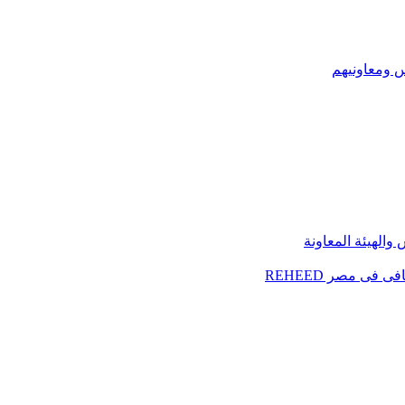
س ومعاونيهم
الهيئة المعاونة
فى مصر REHEED