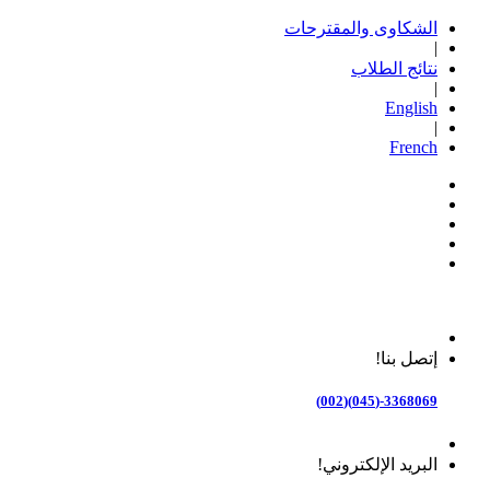
الشكاوى والمقترحات
|
نتائج الطلاب
|
English
|
French
إتصل بنا!
3368069-(045)(002)
البريد الإلكتروني!