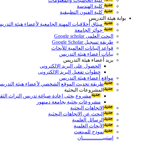
كلية الحاسبات والمعلومات
كلية الهندسة
كلية الفنون التطبيقية
بوابة هيئة التدريس
ميثاق أخلاقيات المهنة الجامعية لأعضاء هيئة التدري
جوائز الجامعة
البحث العلمى Google scholar
طريقة تسجيل Google Scholar
قواعد البيانات العالمية للأبحاث
بيانات أعضاء هيئة التدريس
بريد أعضاء هيئة التدريس
الحصول على البريد الإلكترونى
خطوات تفعيل البريد الإلكترونى
مواقع أعضاء هيئة التدريس
طريقة تحديث الموقع الشخصي لأعضاء هيئة التدريس و
المشروعات البحثية
مشروع بحثى إعادة صياغة تدريس التراث الثقافى 
مشروعات بحثية بجامعة دمنهور
الإتجاهات البحثية
البحث عن الإتجاهات البحثية
الرسائل العلمية
الأبحاث العلمية
نموذج للمبتعث
إستبيـــــــــــــان