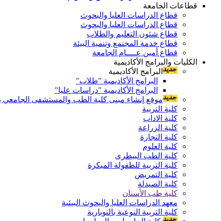
قطاعات الجامعة
قطاع الدراسات العليا والبحوث
قطاع الدراسات العليا والبحوث
قطاع شئون التعليم والطلاب
قطاع خدمة المجتمع وتنمية البيئة
قطاع أمين عــــام الجامعة
الكليات والبرامج الأكاديمية
البرامج الأكاديمية
البرامج الأكاديمية "طلاب"
البرامج الأكاديمية "دراسات عليا"
موقع إنشاء مبنى كلية الطب والمستشفى الجامعي بال
كلية التربية
كلية الاداب
كلية الزراعة
كلية التجارة
كلية العلوم
كلية الطب البيطرى
كلية التربية للطفولة المبكرة
كلية التمريض
كلية الصيدلة
كلية طب الأسنان
معهد الدراسات العليا والبحوث البيئية
كلية التربية النوعية بالنوبارية