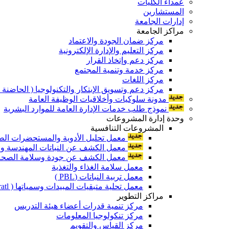
عمداء الكليات
المستشارين
إدارات الجامعة
مراكز الجامعة
مركز ضمان الجودة والاعتماد
مركز التعليم والإدارة الإلكترونية
مركز دعم وإتخاذ القرار
مركز خدمة وتنمية المجتمع
مركز اللغات
مركز دعم وتسويق الإبتكار والتكنولوجيا ( الحاضنة ا
مدونة سلوكيات وأخلاقيات الوظيفة العامة
نموذج طلب خدمات الإدارة العامة للموارد البشرية
وحدة إدارة المشروعات
المشروعات التنافسية
معمل تحليل الأدوية والمستحضرات الص
معمل الكشف عن النباتات المهندسة ورا
معمل الكشف عن جودة وسلامة الصحة الن
معمل سلامة الغذاء والتغذية
معمل تربية النباتات (PBL )
معمل تحلية متبقيات المبيدات وسمياتها ( Pratl )
مراكز التطوير
مركز تنمية قدرات أعضاء هيئة التدريس
مركز تنكولوجيا المعلومات
مركز القياس والتقويم