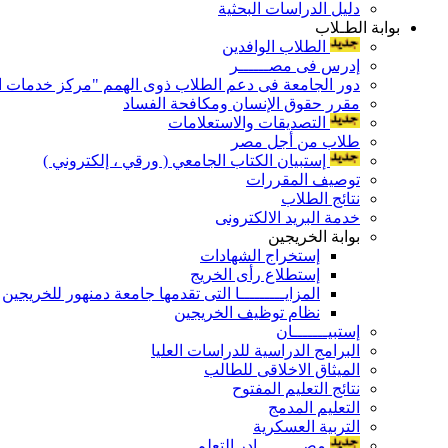
دليل الدراسات البحثية
بوابة الطـلاب
الطلاب الوافدين
إدرس فى مصــــــر
دور الجامعة فى دعم الطلاب ذوى الهمم "مركز خدمات ال
مقرر حقوق الإنسان ومكافحة الفساد
التصديقات والاستعلامات
طلاب من أجل مصر
إستبيان الكتاب الجامعي ( ورقي ، إلكتروني )
توصيف المقررات
نتائج الطلاب
خدمة البريد الالكترونى
بوابة الخريجين
إستخراج الشهادات
إستطلاع رأى الخريج
المزايـــــــــا التى تقدمها جامعة دمنهور للخريجين
نظام توظيف الخريجين
إستبيـــــــان
البرامج الدراسية للدراسات العليا
الميثاق الاخلاقى للطالب
نتائج التعليم المفتوح
التعليم المدمج
التربية العسكرية
مصـــــــــادر التعلم