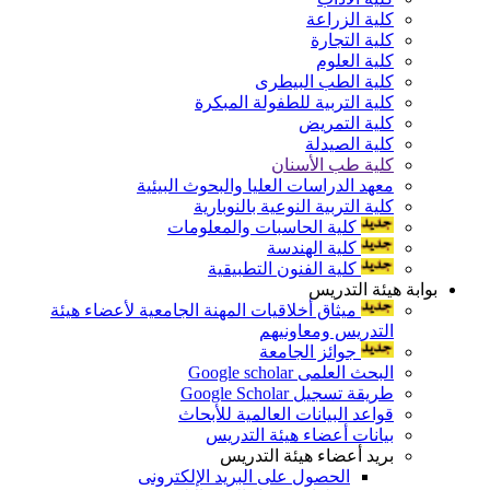
كلية الزراعة
كلية التجارة
كلية العلوم
كلية الطب البيطرى
كلية التربية للطفولة المبكرة
كلية التمريض
كلية الصيدلة
كلية طب الأسنان
معهد الدراسات العليا والبحوث البيئية
كلية التربية النوعية بالنوبارية
كلية الحاسبات والمعلومات
كلية الهندسة
كلية الفنون التطبيقية
بوابة هيئة التدريس
ميثاق أخلاقيات المهنة الجامعية لأعضاء هيئة
التدريس ومعاونيهم
جوائز الجامعة
البحث العلمى Google scholar
طريقة تسجيل Google Scholar
قواعد البيانات العالمية للأبحاث
بيانات أعضاء هيئة التدريس
بريد أعضاء هيئة التدريس
الحصول على البريد الإلكترونى