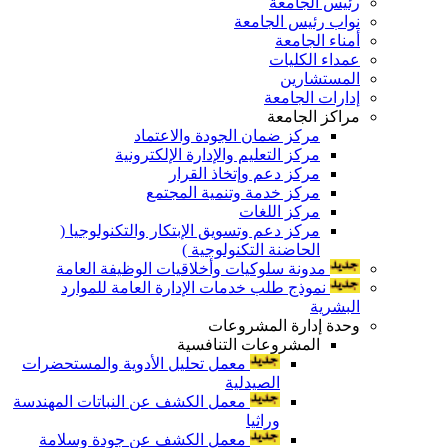
رئيس الجامعة
نواب رئيس الجامعة
أمناء الجامعة
عمداء الكليات
المستشارين
إدارات الجامعة
مراكز الجامعة
مركز ضمان الجودة والاعتماد
مركز التعليم والإدارة الإلكترونية
مركز دعم وإتخاذ القرار
مركز خدمة وتنمية المجتمع
مركز اللغات
مركز دعم وتسويق الإبتكار والتكنولوجيا (
الحاضنة التكنولوجية )
مدونة سلوكيات وأخلاقيات الوظيفة العامة
نموذج طلب خدمات الإدارة العامة للموارد
البشرية
وحدة إدارة المشروعات
المشروعات التنافسية
معمل تحليل الأدوية والمستحضرات
الصيدلية
معمل الكشف عن النباتات المهندسة
وراثيا
معمل الكشف عن جودة وسلامة