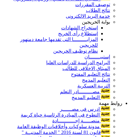
توصيف المقررات
نتائج الطلاب
خدمة البريد الالكترونى
بوابة الخريجين
إستخراج الشهادات
إستطلاع رأى الخريج
المزايـــــــــا التى تقدمها جامعة دمنهور
للخريجين
نظام توظيف الخريجين
إستبيـــــــان
البرامج الدراسية للدراسات العليا
الميثاق الاخلاقى للطالب
نتائج التعليم المفتوح
التعليم المدمج
التربية العسكرية
مصـــــــــادر التعلم
التعليم المدمج
روابط مهمة
إدرس فى مصــــــر
التطوع فى المبادرة الرئاسية حياة كريمة
منصـــــة إجـــــــــــادة
مدونة سلوكيات وأخلاقيات الوظيفة العامة
قانون 81 لسنة 2016 " الخدمة المدنيــة "