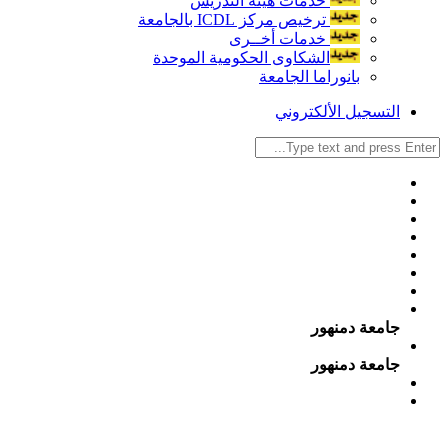
خدمات هيئة التدريس
ترخيص مركز ICDL بالجامعة
خدمات أخــرى
الشكاوى الحكومية الموحدة
بانوراما الجامعة
التسجيل الألكتروني
جامعة دمنهور
جامعة دمنهور