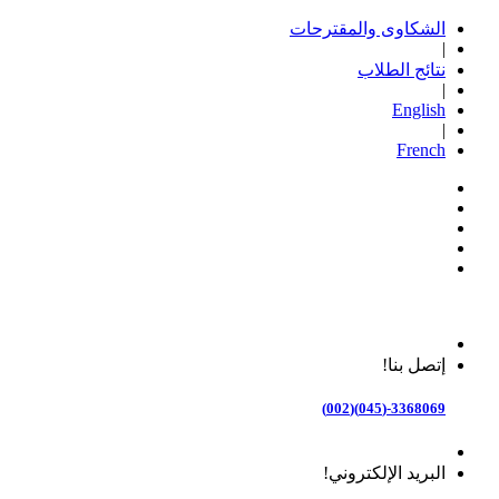
الشكاوى والمقترحات
|
نتائج الطلاب
|
English
|
French
إتصل بنا!
3368069-(045)(002)
البريد الإلكتروني!