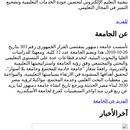
بتقنية التعليم الإلكتروني لتحسين جودة الخدمات التعليمية وتشجيع
التميز في المجال التعليمي.
للمزيد
عن الجامعة
تأسست جامعة دمنهور بمقتضى القرار الجمهوري رقم 303 بتاريخ
26-10-2010، هذا وتضم الجامعة عدد 12 كلية، ومعهدًا للدراسات
العليا والبحوث البيئية، لتخدم قطاعات عدة على المستوي التعليمي
والبحثي والمجتمعي وفق رؤية الجامعة واستراتيجيتها التعليمية
والتدريبية، رافعةً شعار "جامعة خادمة للمجتمع وجامعة بلا أسوار"،
لتحقيق أهدافها المنشودة في الارتقاء بسياستها التعليمية، والمواءمة
بين معطيات البحث العلمي وخدمة المجتمع، مواكبةً لرؤية مصر
2030 لبناء مصر الحديثة.ويرجع تاريخ انشاء جامعة دمنهور لما يزيد
عن ربع قرن منذ اواخر السبعينيات كفرع لجامعة الأسكندرية
المزيد عن الجامعة
آخر
الأخبار