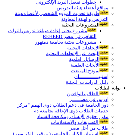
خطوات تفعيل البريد الإلكترونى
مواقع أعضاء هيئة التدريس
طريقة تحديث الموقع الشخصي لأعضاء هيئة
التدريس والهيئة المعاونة
المشروعات البحثية
مشروع بحثى إعادة صياغة تدريس التراث
الثقافى فى مصر REHEED
مشروعات بحثية بجامعة دمنهور
الإتجاهات البحثية
البحث عن الإتجاهات البحثية
الرسائل العلمية
الأبحاث العلمية
نموذج للمبتعث
إستبيـــــــــــــان
دليل الدراسات البحثية
بوابة الطـلاب
الطلاب الوافدين
إدرس فى مصــــــر
دور الجامعة فى دعم الطلاب ذوى الهمم "مركز
خدمات الطلاب ذوى الإعاقة بجامعة دم
مقرر حقوق الإنسان ومكافحة الفساد
التصديقات والاستعلامات
طلاب من أجل مصر
إستبيان الكتاب الجامعي ( ورقي ، إلكتروني )