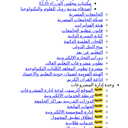
مكتبات مجلس الوزراء ELIS
أصدقاء مدينة زويل للعلوم والتكنولوجيا
الجامعات المصرية
شبكة الجامعات المصرية
هيئة الفولبرايت
قانون تنظيم الجامعات
كتابة السيرة الذاتية
اللجان العلمية الدائمة
منح البنك الدولى
التعليم عن بعد
دورات التجارة الإلكترونية
تطوير مشروعات التعليم العالى
مشروع تطوير المعاهد الكليات التكنولوجية
الهيئة القومية لضمان جودة التعليم والإعتماد
إذاعة القرآن الكريم
وحدة إدارة المشروعات
الموقع الرسمى لوحة إدارة المشروعات
خريطة الخدمات الإلكترونية
الدورات التدريبيه بمراكز الجامعة
الجهات المانحة
إدارة المؤسسة الالكترونية
إنطلاق تطبيق المحمول
خدمات طلابيـة