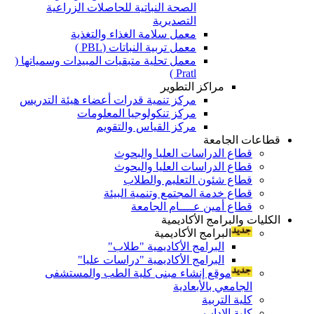
الصحة النباتية للحاصلات الزراعية
التصديرية
معمل سلامة الغذاء والتغذية
معمل تربية النباتات (PBL )
معمل تحلية متبقيات المبيدات وسمياتها (
Pratl )
مراكز التطوير
مركز تنمية قدرات أعضاء هيئة التدريس
مركز تنكولوجيا المعلومات
مركز القياس والتقويم
قطاعات الجامعة
قطاع الدراسات العليا والبحوث
قطاع الدراسات العليا والبحوث
قطاع شئون التعليم والطلاب
قطاع خدمة المجتمع وتنمية البيئة
قطاع أمين عــــام الجامعة
الكليات والبرامج الأكاديمية
البرامج الأكاديمية
البرامج الأكاديمية "طلاب"
البرامج الأكاديمية "دراسات عليا"
موقع إنشاء مبنى كلية الطب والمستشفى
الجامعي بالأبعادية
كلية التربية
كلية الاداب