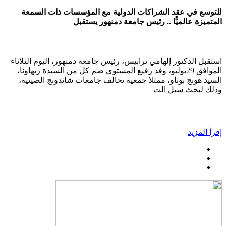
للتوسع في عقد الشراكات الدولية مع المؤسسات ذات السمعة
المتميزة عالميًّا .. رئيس جامعة دمنهور يستقبل
استقبل الدكتور إلهامي ترابيس، رئيس جامعة دمنهور، اليوم الثلاثاء
الموافق 29يوليو، وفد رفيع المستوى ضم كل من السيدة زيهاونا،
السيد هونج بوتاو، ممثلا جمعية تحالف جامعات شاندونج الصينية،
وذلك لبحث سبل الت
إقرأ المزيد