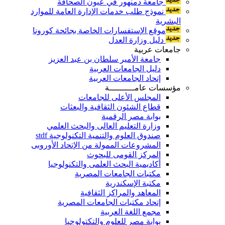
جامعة دمنهور في عيون الصحافة
نموذج طلب خدمات الإدارة العامة للموارد
البشرية
موقع الإستفسارات الخاصة بجائحة كورونا
دليل وزارة العدل
جامعات عربية
جامعة الأمير سلطان بن عبد العزيز
دليل الجامعات العربية
إتحاد الجامعات العربية
مؤسسات عامــــــــــة
المجلس الأعلى للجامعات
قطاع الشئون الثقافية والبعثات
بوابة مصر الرقمية
وزارة التعليم العالى والبحث العلمي
صندوق العلوم والتنمية التكنولوجية stdf
المشروعات الممولة من الإتحاد الأوروبى
المركز القومى للبحوث
أكاديمية البحث العلمى والتكنولوجيا
مكتبات الجامعات المصرية
مكتبة الإسكندرية
المعاهد والمراكز الثقافية
إتحاد مكتبات الجامعات المصرية
مجمع اللغة العربية
بوابة مصر للعلوم والتكتولوجيا