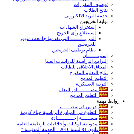
توصيف المقررات
نتائج الطلاب
خدمة البريد الالكترونى
بوابة الخريجين
إستخراج الشهادات
إستطلاع رأى الخريج
المزايـــــــــا التى تقدمها جامعة دمنهور
للخريجين
نظام توظيف الخريجين
إستبيـــــــان
البرامج الدراسية للدراسات العليا
الميثاق الاخلاقى للطالب
نتائج التعليم المفتوح
التعليم المدمج
التربية العسكرية
مصـــــــــادر التعلم
التعليم المدمج
روابط مهمة
إدرس فى مصــــــر
التطوع فى المبادرة الرئاسية حياة كريمة
منصـــــة إجـــــــــــادة
مدونة سلوكيات وأخلاقيات الوظيفة العامة
قانون 81 لسنة 2016 " الخدمة المدنيــة "