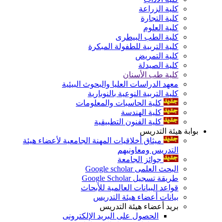
كلية الزراعة
كلية التجارة
كلية العلوم
كلية الطب البيطرى
كلية التربية للطفولة المبكرة
كلية التمريض
كلية الصيدلة
كلية طب الأسنان
معهد الدراسات العليا والبحوث البيئية
كلية التربية النوعية بالنوبارية
كلية الحاسبات والمعلومات
كلية الهندسة
كلية الفنون التطبيقية
بوابة هيئة التدريس
ميثاق أخلاقيات المهنة الجامعية لأعضاء هيئة
التدريس ومعاونيهم
جوائز الجامعة
البحث العلمى Google scholar
طريقة تسجيل Google Scholar
قواعد البيانات العالمية للأبحاث
بيانات أعضاء هيئة التدريس
بريد أعضاء هيئة التدريس
الحصول على البريد الإلكترونى