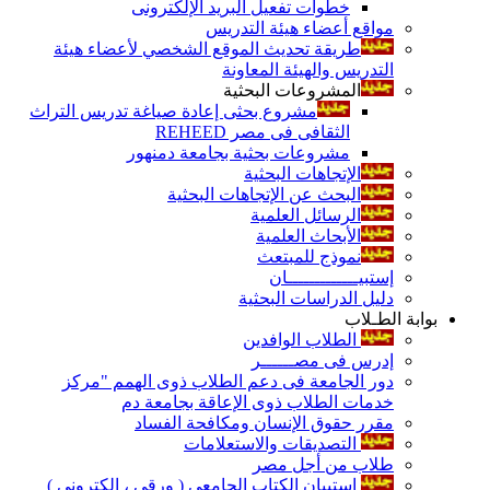
خطوات تفعيل البريد الإلكترونى
مواقع أعضاء هيئة التدريس
طريقة تحديث الموقع الشخصي لأعضاء هيئة
التدريس والهيئة المعاونة
المشروعات البحثية
مشروع بحثى إعادة صياغة تدريس التراث
الثقافى فى مصر REHEED
مشروعات بحثية بجامعة دمنهور
الإتجاهات البحثية
البحث عن الإتجاهات البحثية
الرسائل العلمية
الأبحاث العلمية
نموذج للمبتعث
إستبيـــــــــــــان
دليل الدراسات البحثية
بوابة الطـلاب
الطلاب الوافدين
إدرس فى مصــــــر
دور الجامعة فى دعم الطلاب ذوى الهمم "مركز
خدمات الطلاب ذوى الإعاقة بجامعة دم
مقرر حقوق الإنسان ومكافحة الفساد
التصديقات والاستعلامات
طلاب من أجل مصر
إستبيان الكتاب الجامعي ( ورقي ، إلكتروني )