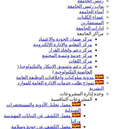
رئيس الجامعة
نواب رئيس الجامعة
أمناء الجامعة
عمداء الكليات
المستشارين
إدارات الجامعة
مراكز الجامعة
مركز ضمان الجودة والاعتماد
مركز التعليم والإدارة الإلكترونية
مركز دعم وإتخاذ القرار
مركز خدمة وتنمية المجتمع
مركز اللغات
مركز دعم وتسويق الإبتكار والتكنولوجيا (
الحاضنة التكنولوجية )
مدونة سلوكيات وأخلاقيات الوظيفة العامة
نموذج طلب خدمات الإدارة العامة للموارد
البشرية
وحدة إدارة المشروعات
المشروعات التنافسية
معمل تحليل الأدوية والمستحضرات
الصيدلية
معمل الكشف عن النباتات المهندسة
وراثيا
معمل الكشف عن جودة وسلامة