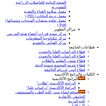
الصحة النباتية للحاصلات الزراعية
التصديرية
معمل سلامة الغذاء والتغذية
معمل تربية النباتات (PBL )
معمل تحلية متبقيات المبيدات وسمياتها (
Pratl )
مراكز التطوير
مركز تنمية قدرات أعضاء هيئة التدريس
مركز تنكولوجيا المعلومات
مركز القياس والتقويم
قطاعات الجامعة
قطاع الدراسات العليا والبحوث
قطاع الدراسات العليا والبحوث
قطاع شئون التعليم والطلاب
قطاع خدمة المجتمع وتنمية البيئة
قطاع أمين عــــام الجامعة
الكليات والبرامج الأكاديمية
البرامج الأكاديمية
البرامج الأكاديمية "طلاب"
البرامج الأكاديمية "دراسات عليا"
موقع إنشاء مبنى كلية الطب والمستشفى
الجامعي بالأبعادية
كلية التربية
كلية الاداب