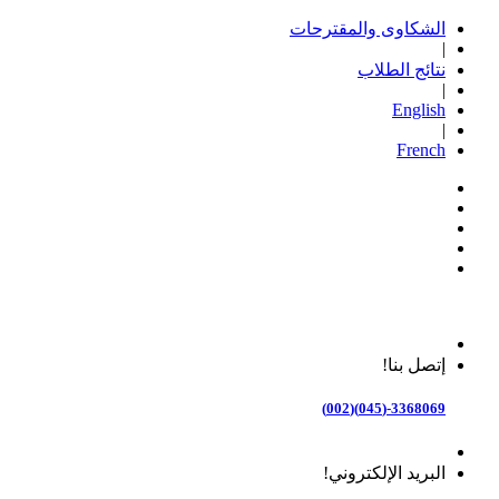
الشكاوى والمقترحات
|
نتائج الطلاب
|
English
|
French
إتصل بنا!
3368069-(045)(002)
البريد الإلكتروني!