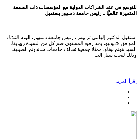
للتوسع في عقد الشراكات الدولية مع المؤسسات ذات السمعة
المتميزة عالميًّا .. رئيس جامعة دمنهور يستقبل
استقبل الدكتور إلهامي ترابيس، رئيس جامعة دمنهور، اليوم الثلاثاء
الموافق 29يوليو، وفد رفيع المستوى ضم كل من السيدة زيهاونا،
السيد هونج بوتاو، ممثلا جمعية تحالف جامعات شاندونج الصينية،
وذلك لبحث سبل الت
إقرأ المزيد