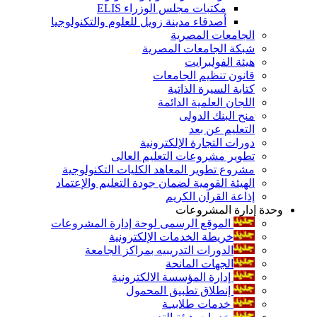
مكتبات مجلس الوزراء ELIS
أصدقاء مدينة زويل للعلوم والتكنولوجيا
الجامعات المصرية
شبكة الجامعات المصرية
هيئة الفولبرايت
قانون تنظيم الجامعات
كتابة السيرة الذاتية
اللجان العلمية الدائمة
منح البنك الدولى
التعليم عن بعد
دورات التجارة الإلكترونية
تطوير مشروعات التعليم العالى
مشروع تطوير المعاهد الكليات التكنولوجية
الهيئة القومية لضمان جودة التعليم والإعتماد
إذاعة القرآن الكريم
وحدة إدارة المشروعات
الموقع الرسمى لوحة إدارة المشروعات
خريطة الخدمات الإلكترونية
الدورات التدريبيه بمراكز الجامعة
الجهات المانحة
إدارة المؤسسة الالكترونية
إنطلاق تطبيق المحمول
خدمات طلابيـة