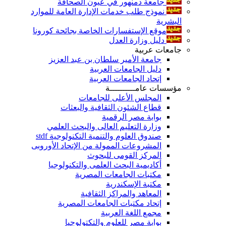
جامعة دمنهور في عيون الصحافة
نموذج طلب خدمات الإدارة العامة للموارد
البشرية
موقع الإستفسارات الخاصة بجائحة كورونا
دليل وزارة العدل
جامعات عربية
جامعة الأمير سلطان بن عبد العزيز
دليل الجامعات العربية
إتحاد الجامعات العربية
مؤسسات عامــــــــــة
المجلس الأعلى للجامعات
قطاع الشئون الثقافية والبعثات
بوابة مصر الرقمية
وزارة التعليم العالى والبحث العلمي
صندوق العلوم والتنمية التكنولوجية stdf
المشروعات الممولة من الإتحاد الأوروبى
المركز القومى للبحوث
أكاديمية البحث العلمى والتكنولوجيا
مكتبات الجامعات المصرية
مكتبة الإسكندرية
المعاهد والمراكز الثقافية
إتحاد مكتبات الجامعات المصرية
مجمع اللغة العربية
بوابة مصر للعلوم والتكتولوجيا