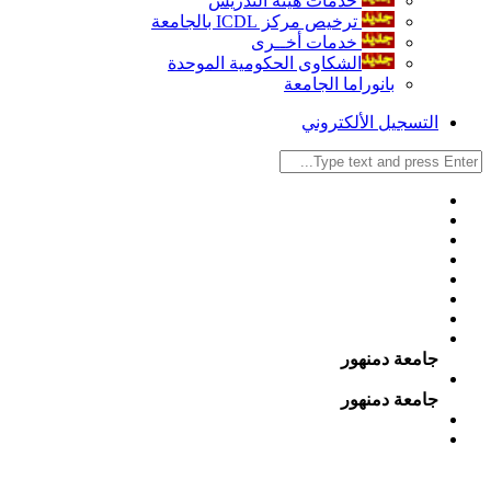
خدمات هيئة التدريس
ترخيص مركز ICDL بالجامعة
خدمات أخــرى
الشكاوى الحكومية الموحدة
بانوراما الجامعة
التسجيل الألكتروني
جامعة دمنهور
جامعة دمنهور