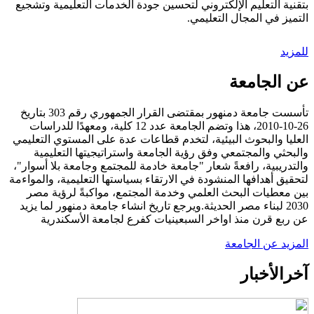
بتقنية التعليم الإلكتروني لتحسين جودة الخدمات التعليمية وتشجيع
التميز في المجال التعليمي.
للمزيد
عن الجامعة
تأسست جامعة دمنهور بمقتضى القرار الجمهوري رقم 303 بتاريخ
26-10-2010، هذا وتضم الجامعة عدد 12 كلية، ومعهدًا للدراسات
العليا والبحوث البيئية، لتخدم قطاعات عدة على المستوي التعليمي
والبحثي والمجتمعي وفق رؤية الجامعة واستراتيجيتها التعليمية
والتدريبية، رافعةً شعار "جامعة خادمة للمجتمع وجامعة بلا أسوار"،
لتحقيق أهدافها المنشودة في الارتقاء بسياستها التعليمية، والمواءمة
بين معطيات البحث العلمي وخدمة المجتمع، مواكبةً لرؤية مصر
2030 لبناء مصر الحديثة.ويرجع تاريخ انشاء جامعة دمنهور لما يزيد
عن ربع قرن منذ اواخر السبعينيات كفرع لجامعة الأسكندرية
المزيد عن الجامعة
آخر
الأخبار