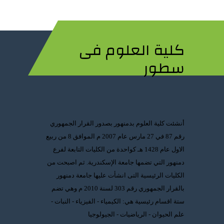
كلية العلوم فى
سطور
أنشئت كلية العلوم بدمنهور بصدور القرار الجمهوري
رقم 87 في 27 مارس عام 2007 م الموافق 8 من ربيع
الاول عام 1428 هـ كواحدة من الكليات التابعة لفرع
دمنهور التي تضمها جامعة الإسكندرية. ثم اصبحت من
الكليات الرئيسية التى انشأت عليها جامعة دمنهور
بالقرار الجمهوري رقم 303 لسنة 2010 م وهي تضم
ستة اقسام رئيسية هي: الكيمياء - الفيزياء - النبات -
علم الحيوان - الرياضيات - الجيولوجيا