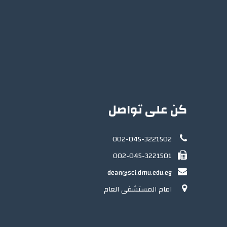
كن على تواصل
002-045-3221502
002-045-3221501
dean@sci.dmu.edu.eg
امام المستشفى العام