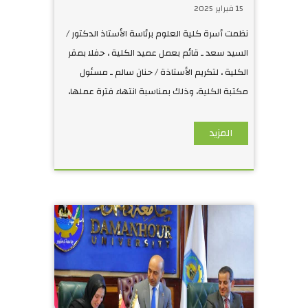
دمنهور تكرم مسئول
15 فبراير 2025
المكتبة لبلوغها سن
نظمت أسرة كلية العلوم برئاسة الأستاذ الدكتور /
الكمال
السيد سعد ـ قائم بعمل عميد الكلية ، حفلا بمقر
الكلية ، لتكريم الأستاذة / حنان سالم ـ مسئول
مكتبة الكلية، وذلك بمناسبة انتهاء فترة عملها،
لبلوغها سن الكما
المزيد