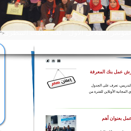
استخدامات السونار في التشخيص المعملي" دورة تدريبية في رحاب كلية الطب البيطري">
أهل
تزويد الطلاب 
رش عمل بنك المعرفة
 التدريس، تعرف على الجدول
لمجانية الأونلاين للفترة من
مل بعنوان أهم